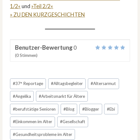
1/2«
und
»Teil 2/2«
» ZU DEN KURZGESCHICHTEN
Benutzer-Bewertung
0
(
0
Stimmen)
Schlagworte:
#
37° Reportage
#
Alltagsbegleiter
#
Altersarmut
#
Angelika
#
Arbeitsmarkt für Ältere
#
berufstätige Senioren
#
Blog
#
Blogger
#
Ebi
#
Einkommen im Alter
#
Gesellschaft
#
Gesundheitsprobleme im Alter