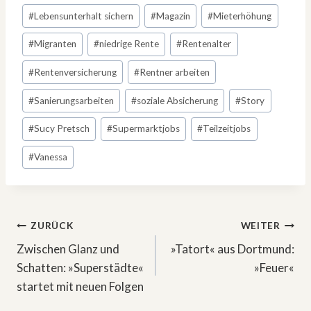
#
Lebensunterhalt sichern
#
Magazin
#
Mieterhöhung
#
Migranten
#
niedrige Rente
#
Rentenalter
#
Rentenversicherung
#
Rentner arbeiten
#
Sanierungsarbeiten
#
soziale Absicherung
#
Story
#
Sucy Pretsch
#
Supermarktjobs
#
Teilzeitjobs
#
Vanessa
Beitragsnavigation
ZURÜCK
WEITER
Zwischen Glanz und
»Tatort« aus Dortmund:
Schatten: »Superstädte«
»Feuer«
startet mit neuen Folgen