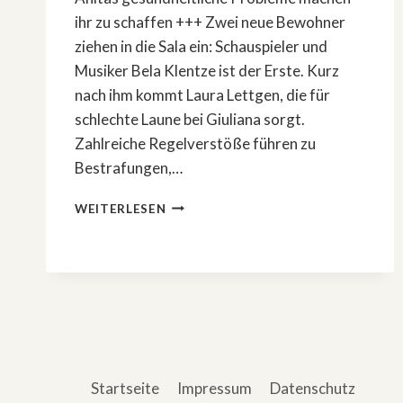
ihr zu schaffen +++ Zwei neue Bewohner
ziehen in die Sala ein: Schauspieler und
Musiker Bela Klentze ist der Erste. Kurz
nach ihm kommt Laura Lettgen, die für
schlechte Laune bei Giuliana sorgt.
Zahlreiche Regelverstöße führen zu
Bestrafungen,…
»KAMPF
WEITERLESEN
DER
REALITYSTARS«:
STRAFEN,
SABOTAGEN
UND
STUNK
Startseite
Impressum
Datenschutz