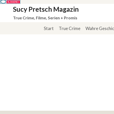
Zum
Sucy Pretsch Magazin
Inhalt
True Crime, Filme, Serien + Promis
springen
Start
True Crime
Wahre Geschi