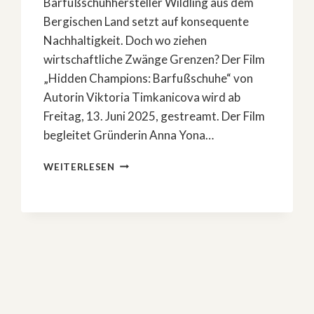
Barfußschuhhersteller Wildling aus dem
Bergischen Land setzt auf konsequente
Nachhaltigkeit. Doch wo ziehen
wirtschaftliche Zwänge Grenzen? Der Film
„Hidden Champions: Barfußschuhe“ von
Autorin Viktoria Timkanicova wird ab
Freitag, 13. Juni 2025, gestreamt. Der Film
begleitet Gründerin Anna Yona…
ZDF-
WEITERLESEN
DOKU
ÜBER
NACHHALTIGES
WIRTSCHAFTEN