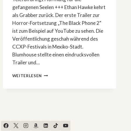
gefangenen Seelen +++ Ethan Hawke kehrt
als Grabber zurück. Der erste Trailer zur
Horror-Fortsetzung „The Black Phone 2“
ist zum Beispiel auf YouTube zu sehen. Die
Veröffentlichung geschah während des
CCXP-Festivals in Mexiko-Stadt.
Blumhouse stellte einen eindrucksvollen
Trailer und…
ETHAN
WEITERLESEN
HAWKE
BEGEISTERT
ALS
GRABBER
IN
»THE
BLACK
PHONE
2«