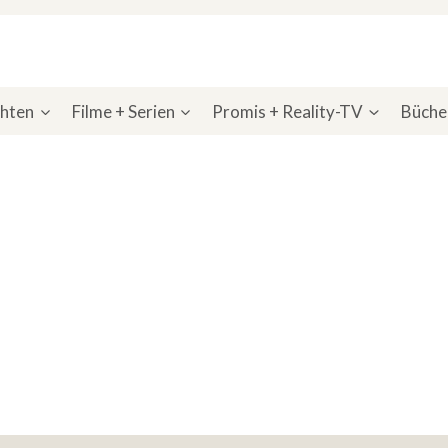
chten
Filme + Serien
Promis + Reality-TV
Bücher