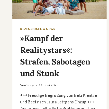
REZENSIONEN & NEWS
»Kampf der
Realitystars«:
Strafen, Sabotagen
und Stunk
Von
Sucy
11. Juni 2025
+++ Freudige Begrüßung von Bela Klentze
und Beef nach Laura Lettgens Einzug +++
Anitas gesundheitliche Probleme machen