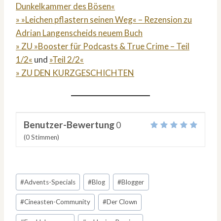
Dunkelkammer des Bösen«
» »Leichen pflastern seinen Weg« – Rezension zu
Adrian Langenscheids neuem Buch
» ZU »Booster für Podcasts & True Crime – Teil
1/2«
und
»Teil 2/2«
» ZU DEN KURZGESCHICHTEN
Benutzer-Bewertung
0
(
0
Stimmen)
Schlagworte:
#
Advents-Specials
#
Blog
#
Blogger
#
Cineasten-Community
#
Der Clown