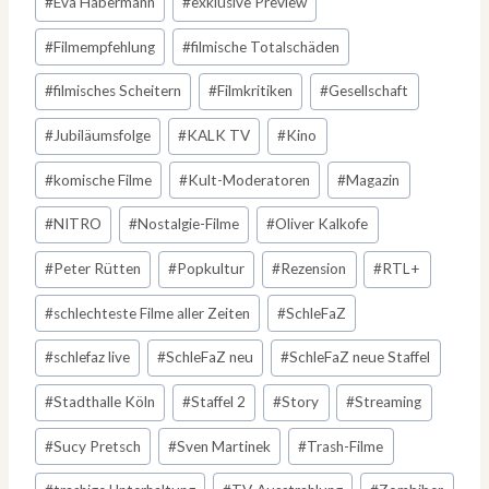
#
Eva Habermann
#
exklusive Preview
#
Filmempfehlung
#
filmische Totalschäden
#
filmisches Scheitern
#
Filmkritiken
#
Gesellschaft
#
Jubiläumsfolge
#
KALK TV
#
Kino
#
komische Filme
#
Kult-Moderatoren
#
Magazin
#
NITRO
#
Nostalgie-Filme
#
Oliver Kalkofe
#
Peter Rütten
#
Popkultur
#
Rezension
#
RTL+
#
schlechteste Filme aller Zeiten
#
SchleFaZ
#
schlefaz live
#
SchleFaZ neu
#
SchleFaZ neue Staffel
#
Stadthalle Köln
#
Staffel 2
#
Story
#
Streaming
#
Sucy Pretsch
#
Sven Martinek
#
Trash-Filme