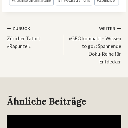
#
trashige Unterhaltung
#
TV-Ausstrahlung
#
Zombiber
Beitragsnavigation
ZURÜCK
WEITER
Züricher Tatort:
»GEO kompakt – Wissen
»Rapunzel«
to go«: Spannende
Doku-Reihe für
Entdecker
Ähnliche Beiträge