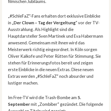
filmischen Jubiläums.
„#SchleFaZ“-Fans erhalten dort exklusive Einblicke
in „
Der Clown – Tag der Vergeltung
“ vor der TV-
Ausstrahlung. Als Highlight sind die
Hauptdarsteller Sven Martinek und Eva Habermann
anwesend. Gemeinsam mit ihnen wird das
Meisterwerk richtig eingeordnet. In Köln sorgen
Oliver Kalkofe und Peter Rütten für Stimmung. Sie
stehen für Erinnerungsfotos bereit und zeigen
erste Einblicke in die neuen Extras. Diese neuen
Extras werden „#SchleFaZ“ noch absurder und
lustiger machen.
Im Free-TV wird die Trash-Bombe am
5.
September
mit „Zombiber“ gezündet. Die folgende
Auswahl an Titeln wird gezeigt: