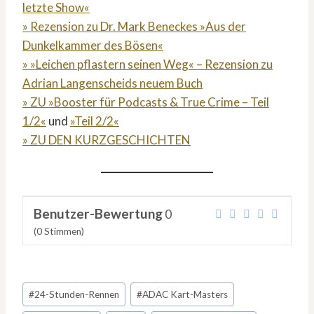
letzte Show«
» Rezension zu Dr. Mark Beneckes »Aus der
Dunkelkammer des Bösen«
» »Leichen pflastern seinen Weg« – Rezension zu
Adrian Langenscheids neuem Buch
» ZU »Booster für Podcasts & True Crime – Teil
1/2«
und
»Teil 2/2«
» ZU DEN KURZGESCHICHTEN
Benutzer-Bewertung
0
(
0
Stimmen)
Schlagworte:
#
24-Stunden-Rennen
#
ADAC Kart-Masters