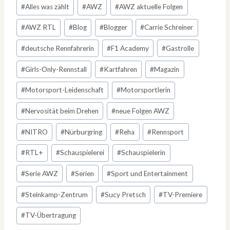
#
Alles was zählt
#
AWZ
#
AWZ aktuelle Folgen
#
AWZ RTL
#
Blog
#
Blogger
#
Carrie Schreiner
#
deutsche Rennfahrerin
#
F1 Academy
#
Gastrolle
#
Girls-Only-Rennstall
#
Kartfahren
#
Magazin
#
Motorsport-Leidenschaft
#
Motorsportlerin
#
Nervosität beim Drehen
#
neue Folgen AWZ
#
NITRO
#
Nürburgring
#
Reha
#
Rennsport
#
RTL+
#
Schauspielerei
#
Schauspielerin
#
Serie AWZ
#
Serien
#
Sport und Entertainment
#
Steinkamp-Zentrum
#
Sucy Pretsch
#
TV-Premiere
#
TV-Übertragung