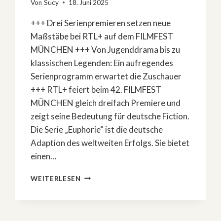
Von
Sucy
18. Juni 2025
+++ Drei Serienpremieren setzen neue
Maßstäbe bei RTL+ auf dem FILMFEST
MÜNCHEN +++ Von Jugenddrama bis zu
klassischen Legenden: Ein aufregendes
Serienprogramm erwartet die Zuschauer
+++ RTL+ feiert beim 42. FILMFEST
MÜNCHEN gleich dreifach Premiere und
zeigt seine Bedeutung für deutsche Fiction.
Die Serie „Euphorie“ ist die deutsche
Adaption des weltweiten Erfolgs. Sie bietet
einen…
RTL+
WEITERLESEN
PRÄSENTIERT
SICH
GROSS B
EIM F