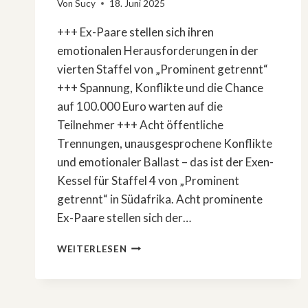
Von
Sucy
18. Juni 2025
+++ Ex-Paare stellen sich ihren
emotionalen Herausforderungen in der
vierten Staffel von „Prominent getrennt“
+++ Spannung, Konflikte und die Chance
auf 100.000 Euro warten auf die
Teilnehmer +++ Acht öffentliche
Trennungen, unausgesprochene Konflikte
und emotionaler Ballast – das ist der Exen-
Kessel für Staffel 4 von „Prominent
getrennt“ in Südafrika. Acht prominente
Ex-Paare stellen sich der…
»PROMINENT
WEITERLESEN
GETRENNT«
STAFFEL
4
STARTET!