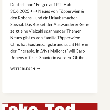
Deutschland“-Folgen auf RTL+ ab
30.6.2025 +++ Neues von Töpperwien &
den Robens – und ein Urlaubsmacher-
Spezial. Das Boxset der Auswanderer-Serie
zeigt eine Vielzahl spannender Themen.
Neues gibt es von Familie Töpperwien:
Chris hat Existenzängste und sucht Hilfe in
der Therapie. In „Viva Mallorca“ will Caro
Robens offiziell Spanierin werden. Ob ihr…
NEUES
WEITERLESEN
VON
TÖPPERWIEN
&
DEN
ROBENS
–
UND
EIN