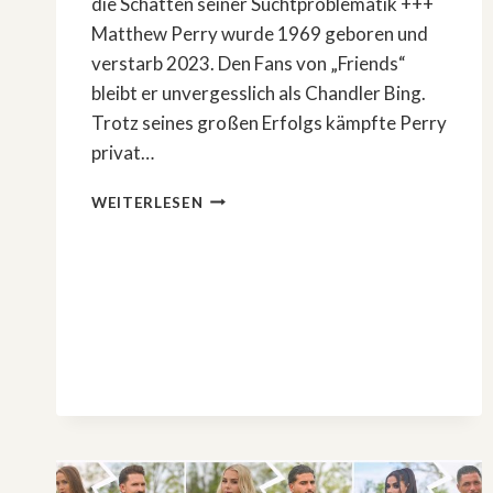
die Schatten seiner Suchtproblematik +++
Matthew Perry wurde 1969 geboren und
verstarb 2023. Den Fans von „Friends“
bleibt er unvergesslich als Chandler Bing.
Trotz seines großen Erfolgs kämpfte Perry
privat…
MATTHEW
WEITERLESEN
PERRY
UND
DIE
DROGEN:
ARZT
GESTEHT
SCHULD