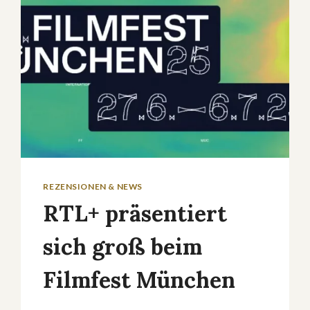
SCHWARTZ
AN
FRONLEICHNAM
IM
ZDF
REZENSIONEN & NEWS
RTL+ präsentiert
sich groß beim
Filmfest München