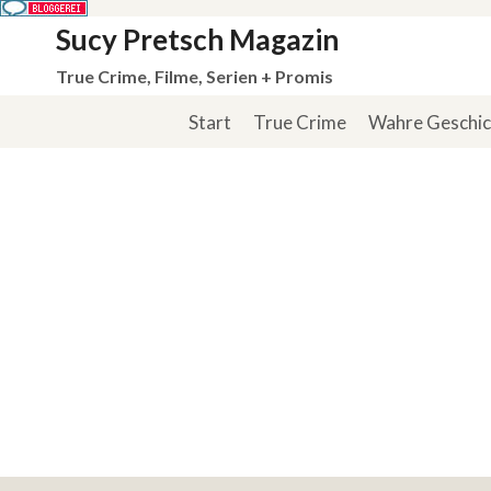
Zum
Sucy Pretsch Magazin
Inhalt
True Crime, Filme, Serien + Promis
springen
Start
True Crime
Wahre Geschi