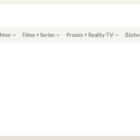
chten
Filme + Serien
Promis + Reality-TV
Bücher