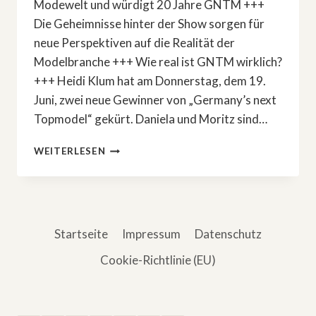
Modewelt und würdigt 20 Jahre GNTM +++
Die Geheimnisse hinter der Show sorgen für
neue Perspektiven auf die Realität der
Modelbranche +++ Wie real ist GNTM wirklich?
+++ Heidi Klum hat am Donnerstag, dem 19.
Juni, zwei neue Gewinner von „Germany’s next
Topmodel“ gekürt. Daniela und Moritz sind…
»GERMANY’S
WEITERLESEN
NEXT
TOPMODEL«:
DAS
SIND
DIE
Startseite
Impressum
Datenschutz
SIEGER
2025
Cookie-Richtlinie (EU)