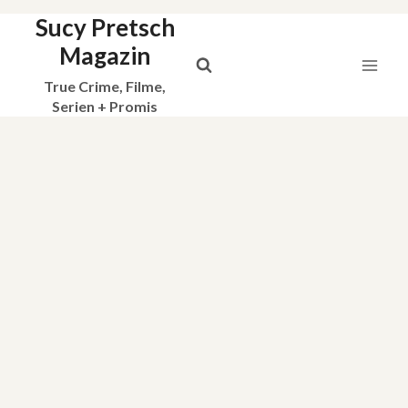
Sucy Pretsch
Zum
Inhalt
Magazin
springen
True Crime, Filme,
Serien + Promis