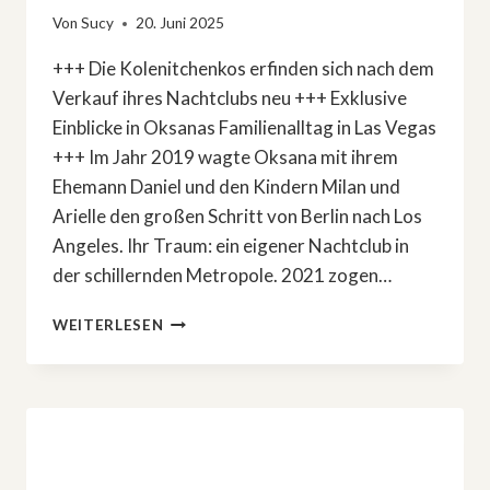
Von
Sucy
20. Juni 2025
+++ Die Kolenitchenkos erfinden sich nach dem
Verkauf ihres Nachtclubs neu +++ Exklusive
Einblicke in Oksanas Familienalltag in Las Vegas
+++ Im Jahr 2019 wagte Oksana mit ihrem
Ehemann Daniel und den Kindern Milan und
Arielle den großen Schritt von Berlin nach Los
Angeles. Ihr Traum: ein eigener Nachtclub in
der schillernden Metropole. 2021 zogen…
NEUE
WEITERLESEN
DOKU-
SOAP
BEI
RTL2:
»OKSANA
&
FAMILY