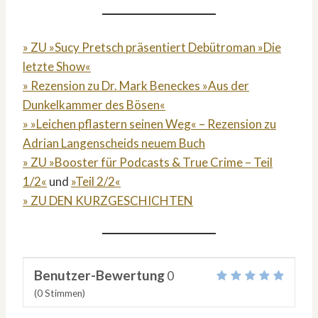
» ZU »Sucy Pretsch präsentiert Debütroman »Die
letzte Show«
» Rezension zu Dr. Mark Beneckes »Aus der
Dunkelkammer des Bösen«
» »Leichen pflastern seinen Weg« – Rezension zu
Adrian Langenscheids neuem Buch
» ZU »Booster für Podcasts & True Crime – Teil
1/2«
und
»Teil 2/2«
» ZU DEN KURZGESCHICHTEN
Benutzer-Bewertung
0
(
0
Stimmen)