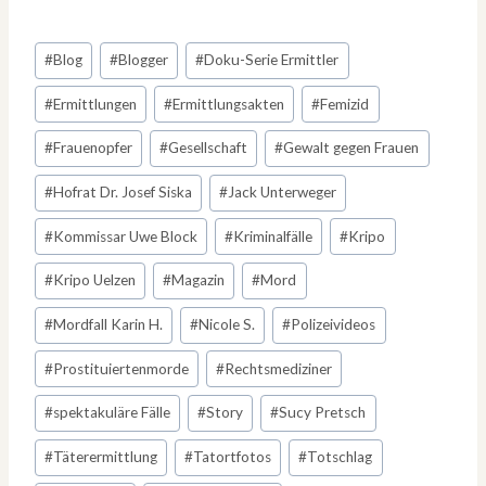
Schlagworte:
#
Blog
#
Blogger
#
Doku-Serie Ermittler
#
Ermittlungen
#
Ermittlungsakten
#
Femizid
#
Frauenopfer
#
Gesellschaft
#
Gewalt gegen Frauen
#
Hofrat Dr. Josef Siska
#
Jack Unterweger
#
Kommissar Uwe Block
#
Kriminalfälle
#
Kripo
#
Kripo Uelzen
#
Magazin
#
Mord
#
Mordfall Karin H.
#
Nicole S.
#
Polizeivideos
#
Prostituiertenmorde
#
Rechtsmediziner
#
spektakuläre Fälle
#
Story
#
Sucy Pretsch
#
Täterermittlung
#
Tatortfotos
#
Totschlag