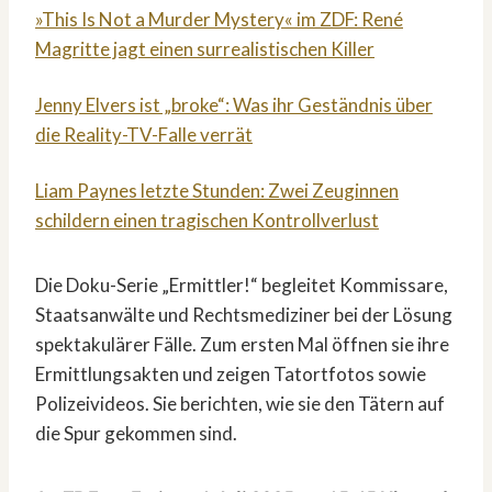
»This Is Not a Murder Mystery« im ZDF: René
Magritte jagt einen surrealistischen Killer
Jenny Elvers ist „broke“: Was ihr Geständnis über
die Reality-TV-Falle verrät
Liam Paynes letzte Stunden: Zwei Zeuginnen
schildern einen tragischen Kontrollverlust
Die Doku-Serie „Ermittler!“ begleitet Kommissare,
Staatsanwälte und Rechtsmediziner bei der Lösung
spektakulärer Fälle. Zum ersten Mal öffnen sie ihre
Ermittlungsakten und zeigen Tatortfotos sowie
Polizeivideos. Sie berichten, wie sie den Tätern auf
die Spur gekommen sind.