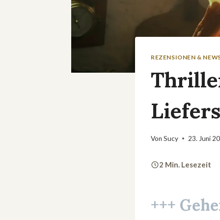
REZENSIONEN & NEW
Thrill
Liefer
Von
Sucy
23. Juni 2
2 Min. Lesezeit
+++ Gehe