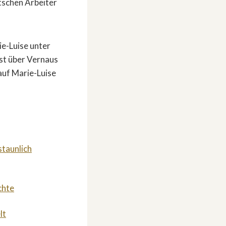
tschen Arbeiter
ie-Luise unter
ist über Vernaus
auf Marie-Luise
staunlich
chte
lt