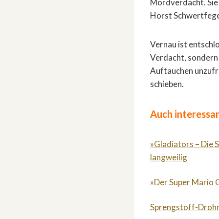
Mordverdacht. Sie 
Horst Schwertfege
Vernau ist entschlo
Verdacht, sondern 
Auftauchen unzufri
schieben.
Auch interessan
»Gladiators – Die 
langweilig
»Der Super Mario G
Sprengstoff-Drohn