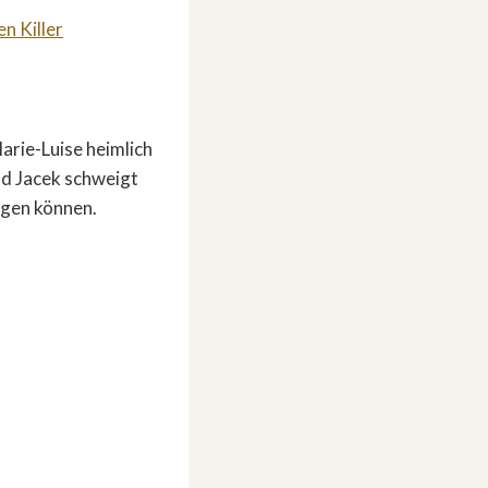
n Killer
arie-Luise heimlich
nd Jacek schweigt
ngen können.