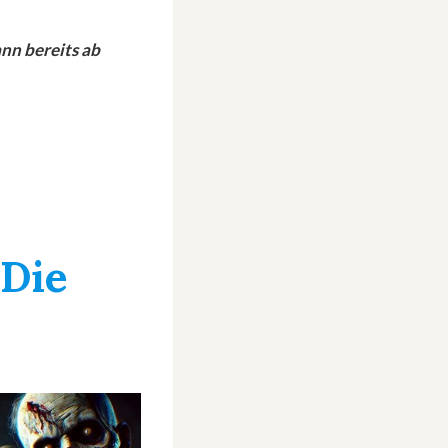
nn bereits ab
»Die