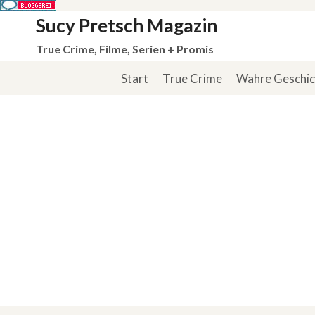
Zum
Sucy Pretsch Magazin
Inhalt
True Crime, Filme, Serien + Promis
springen
Start
True Crime
Wahre Geschi