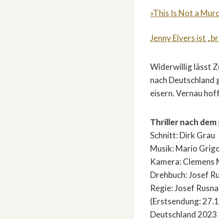
»This Is Not a Mur
Jenny Elvers ist „b
Widerwillig lässt 
nach Deutschland g
eisern. Vernau hof
Thriller nach de
Schnitt: Dirk Grau
Musik: Mario Grig
Kamera: Clemens 
Drehbuch: Josef R
Regie: Josef Rusn
(Erstsendung: 27.
Deutschland 2023