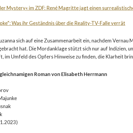
der Mystery« im ZDF: René Magritte jagt einen surrealistische
roke“: Was ihr Geständnis über die Reality-TV-Falle verrät
Zuzanna sich auf eine Zusammenarbeit ein, nachdem Vernau M
ebracht hat. Die Mordanklage stützt sich nur auf Indizien, u
ft, im Umfeld des Opfers Hinweise zu finden, die Klarheit bri
m gleichnamigen Roman von Elisabeth Herrmann
orov
Majunke
usnak
ak
11.2023)