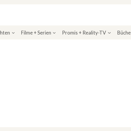
chten
Filme + Serien
Promis + Reality-TV
Bücher