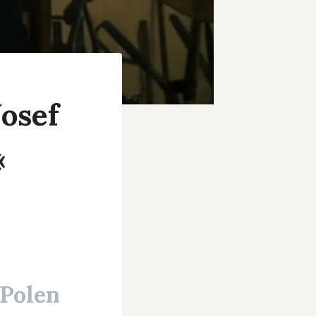
Josef
«
 Polen