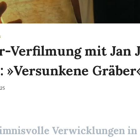
S
er-Verfilmung mit Jan 
s: »Versunkene Gräber
025
imnisvolle Verwicklungen in