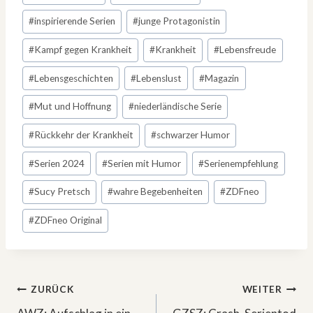
#
inspirierende Serien
#
junge Protagonistin
#
Kampf gegen Krankheit
#
Krankheit
#
Lebensfreude
#
Lebensgeschichten
#
Lebenslust
#
Magazin
#
Mut und Hoffnung
#
niederländische Serie
#
Rückkehr der Krankheit
#
schwarzer Humor
#
Serien 2024
#
Serien mit Humor
#
Serienempfehlung
#
Sucy Pretsch
#
wahre Begebenheiten
#
ZDFneo
#
ZDFneo Original
Beitragsnavigation
ZURÜCK
WEITER