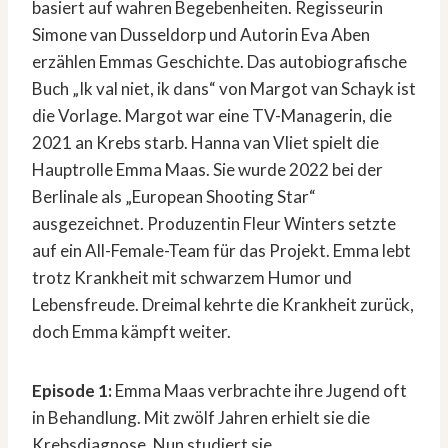
basiert auf wahren Begebenheiten. Regisseurin
Simone van Dusseldorp und Autorin Eva Aben
erzählen Emmas Geschichte. Das autobiografische
Buch „Ik val niet, ik dans“ von Margot van Schayk ist
die Vorlage. Margot war eine TV-Managerin, die
2021 an Krebs starb. Hanna van Vliet spielt die
Hauptrolle Emma Maas. Sie wurde 2022 bei der
Berlinale als „European Shooting Star“
ausgezeichnet. Produzentin Fleur Winters setzte
auf ein All-Female-Team für das Projekt. Emma lebt
trotz Krankheit mit schwarzem Humor und
Lebensfreude. Dreimal kehrte die Krankheit zurück,
doch Emma kämpft weiter.
Episode 1:
Emma Maas verbrachte ihre Jugend oft
in Behandlung. Mit zwölf Jahren erhielt sie die
Krebsdiagnose. Nun studiert sie