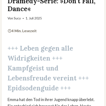
Dramedy-Serie: »Don’t Fall,
Dance«
Von
Sucy
1. Juli 2025
4 Min. Lesezeit
+++ Leben gegen alle
Widrigkeiten +++
Kampfgeist und
Lebensfreude vereint +++
Epidsodenguide +++
Emma hat den Tod in ihrer Jugend knapp überlebt.
Sie entschied sich bewusst für das Leben. Heute