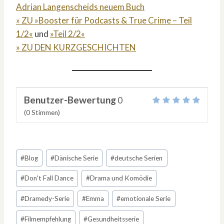
Adrian Langenscheids neuem Buch
» ZU »Booster für Podcasts & True Crime – Teil
1/2«
und
»Teil 2/2«
» ZU DEN KURZGESCHICHTEN
Benutzer-Bewertung
0
(
0
Stimmen)
Schlagworte:
#
Blog
#
Dänische Serie
#
deutsche Serien
#
Don't Fall Dance
#
Drama und Komödie
#
Dramedy-Serie
#
Emma
#
emotionale Serie
#
Filmempfehlung
#
Gesundheitsserie