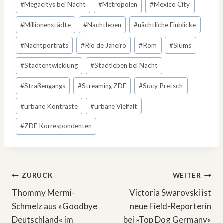
#
Megacitys bei Nacht
#
Metropolen
#
Mexico City
#
Millionenstädte
#
Nachtleben
#
nächtliche Einblicke
#
Nachtporträts
#
Rio de Janeiro
#
Rom
#
Slums
#
Stadtentwicklung
#
Stadtleben bei Nacht
#
Straßengangs
#
Streaming ZDF
#
Sucy Pretsch
#
urbane Kontraste
#
urbane Vielfalt
#
ZDF Korrespondenten
Beitragsnavigation
ZURÜCK
WEITER
Thommy Mermi-
Victoria Swarovski ist
Schmelz aus »Goodbye
neue Field-Reporterin
Deutschland« im
bei »Top Dog Germany«