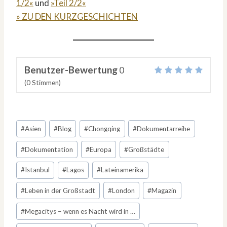
1/2«
und
»Teil 2/2«
» ZU DEN KURZGESCHICHTEN
Benutzer-Bewertung
0
(
0
Stimmen)
Schlagworte:
#
Asien
#
Blog
#
Chongqing
#
Dokumentarreihe
#
Dokumentation
#
Europa
#
Großstädte
#
Istanbul
#
Lagos
#
Lateinamerika
#
Leben in der Großstadt
#
London
#
Magazin
#
Megacitys – wenn es Nacht wird in …