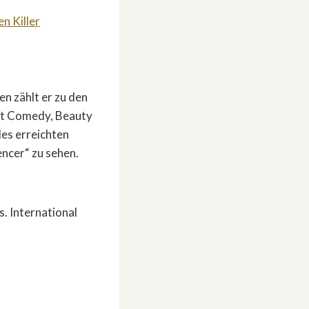
n Killer
n zählt er zu den
mit Comedy, Beauty
les erreichten
encer“ zu sehen.
. International