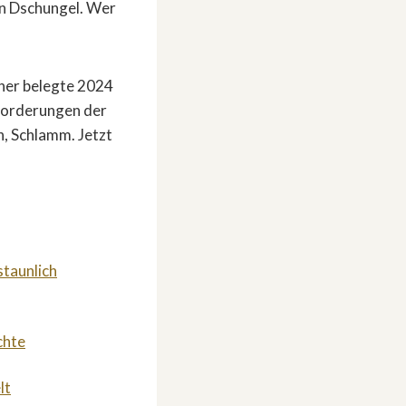
en Dschungel. Wer
lner belegte 2024
usforderungen der
n, Schlamm. Jetzt
staunlich
chte
lt