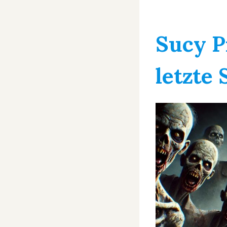
Sucy P
letzte