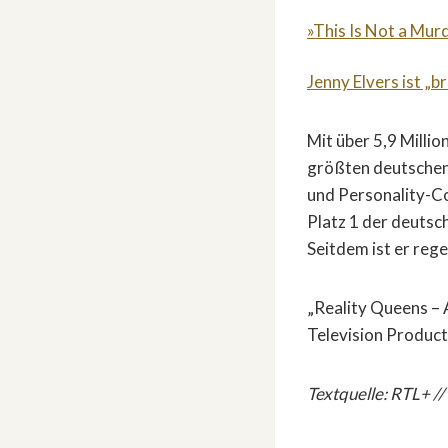
»This Is Not a Mur
Jenny Elvers ist „b
Mit über 5,9 Milli
größten deutschen
und Personality-Con
Platz 1 der deutsc
Seitdem ist er reg
„Reality Queens – 
Television Produc
Textquelle: RTL+ //