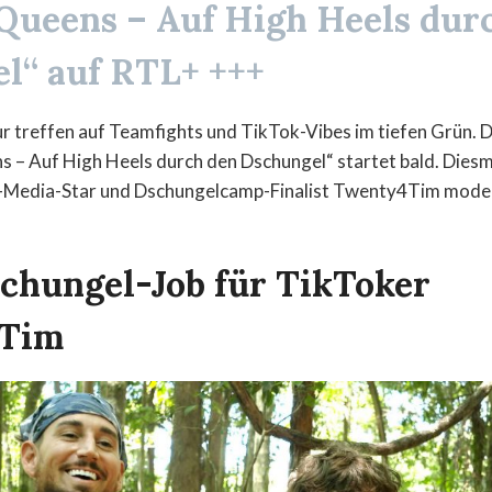
 Queens – Auf High Heels dur
l“ auf RTL+ +++
treffen auf Teamfights und TikTok-Vibes im tiefen Grün. Di
s – Auf High Heels durch den Dschungel“ startet bald. Diesm
l-Media-Star und Dschungelcamp-Finalist Twenty4Tim moder
chungel-Job für TikToker
Tim