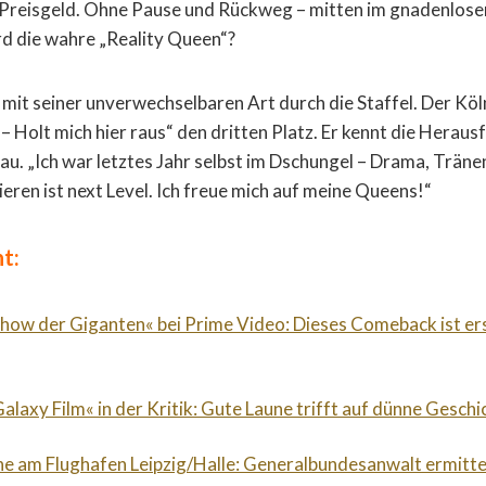
o Preisgeld. Ohne Pause und Rückweg – mitten im gnadenlos
ird die wahre „Reality Queen“?
it seiner unverwechselbaren Art durch die Staffel. Der Kö
ar – Holt mich hier raus“ den dritten Platz. Er kennt die Hera
u. „Ich war letztes Jahr selbst im Dschungel – Drama, Träne
eren ist next Level. Ich freue mich auf meine Queens!“
t:
Show der Giganten« bei Prime Video: Dieses Comeback ist er
alaxy Film« in der Kritik: Gute Laune trifft auf dünne Geschi
e am Flughafen Leipzig/Halle: Generalbundesanwalt ermitte