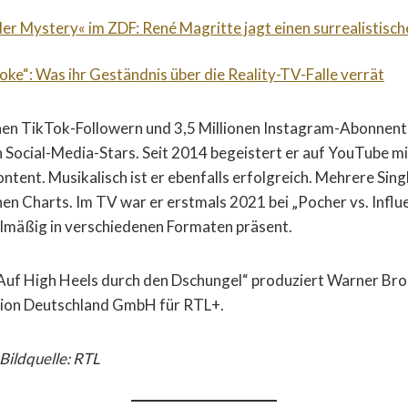
der Mystery« im ZDF: René Magritte jagt einen surrealistische
roke“: Was ihr Geständnis über die Reality-TV-Falle verrät
onen TikTok-Followern und 3,5 Millionen Instagram-Abonnente
 Social-Media-Stars. Seit 2014 begeistert er auf YouTube 
tent. Musikalisch ist er ebenfalls erfolgreich. Mehrere Sing
hen Charts. Im TV war er erstmals 2021 bei „Pocher vs. Influ
elmäßig in verschiedenen Formaten präsent.
Auf High Heels durch den Dschungel“ produziert Warner Bros
tion Deutschland GmbH für RTL+.
 Bildquelle: RTL