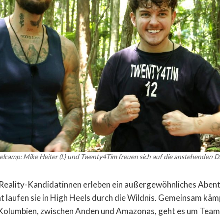
elcamp: Mike Heiter (l.) und Twenty4Tim freuen sich auf die anstehenden 
Reality-Kandidatinnen erleben ein außergewöhnliches Abent
 laufen sie in High Heels durch die Wildnis. Gemeinsam käm
 Kolumbien, zwischen Anden und Amazonas, geht es um Teamg