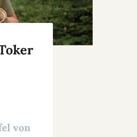
Toker
fel von