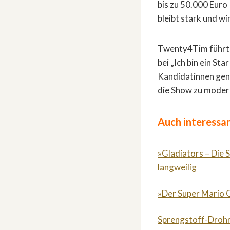
bis zu 50.000 Eur
bleibt stark und w
Twenty4Tim führt m
bei „Ich bin ein St
Kandidatinnen gena
die Show zu moderi
Auch interessan
»Gladiators – Die 
langweilig
»Der Super Mario G
Sprengstoff-Drohn