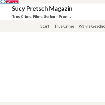
Zum
Sucy Pretsch Magazin
Inhalt
True Crime, Filme, Serien + Promis
springen
Start
True Crime
Wahre Geschi