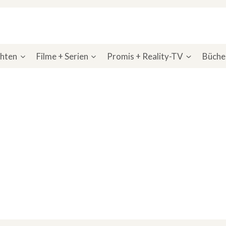
chten
Filme + Serien
Promis + Reality-TV
Bücher