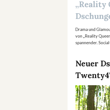
„Reality
Dschunge
Drama und Glamour 
von „Reality Queen
spannender. Socia
Neuer Ds
Twenty4