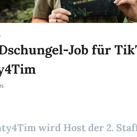
S
Dschungel-Job für Tik
y4Tim
025
ty4Tim wird Host der 2. Staf