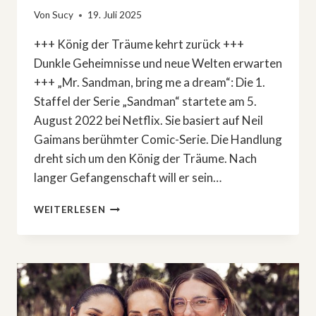
Von
Sucy
19. Juli 2025
+++ König der Träume kehrt zurück +++
Dunkle Geheimnisse und neue Welten erwarten
+++ „Mr. Sandman, bring me a dream“: Die 1.
Staffel der Serie „Sandman“ startete am 5.
August 2022 bei Netflix. Sie basiert auf Neil
Gaimans berühmter Comic-Serie. Die Handlung
dreht sich um den König der Träume. Nach
langer Gefangenschaft will er sein…
DIE
WEITERLESEN
RÜCKKEHR
DES
»SANDMAN«:
DUNKLE
TRÄUME
UND
NEUE