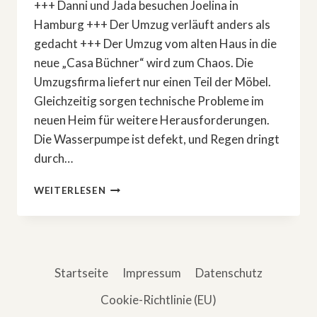
+++ Danni und Jada besuchen Joelina in
Hamburg +++ Der Umzug verläuft anders als
gedacht +++ Der Umzug vom alten Haus in die
neue „Casa Büchner“ wird zum Chaos. Die
Umzugsfirma liefert nur einen Teil der Möbel.
Gleichzeitig sorgen technische Probleme im
neuen Heim für weitere Herausforderungen.
Die Wasserpumpe ist defekt, und Regen dringt
durch…
»DIESE
WEITERLESEN
BÜCHNERS«
AKTUELL:
UMZUGSCHAOS
UND
MÄDELSZEIT
Startseite
Impressum
Datenschutz
Cookie-Richtlinie (EU)