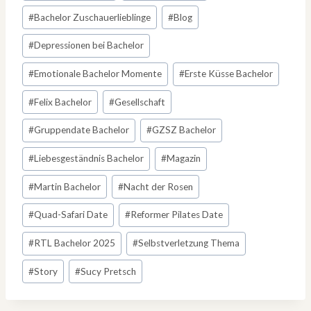
#
Bachelor Zuschauerlieblinge
#
Blog
#
Depressionen bei Bachelor
#
Emotionale Bachelor Momente
#
Erste Küsse Bachelor
#
Felix Bachelor
#
Gesellschaft
#
Gruppendate Bachelor
#
GZSZ Bachelor
#
Liebesgeständnis Bachelor
#
Magazin
#
Martin Bachelor
#
Nacht der Rosen
#
Quad-Safari Date
#
Reformer Pilates Date
#
RTL Bachelor 2025
#
Selbstverletzung Thema
#
Story
#
Sucy Pretsch