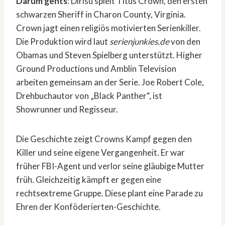
Darum gehts
: Dìrísù spielt Titus Crown, den ersten
schwarzen Sheriff in Charon County, Virginia.
Crown jagt einen religiös motivierten Serienkiller.
Die Produktion wird laut
serienjunkies.de
von den
Obamas und Steven Spielberg unterstützt. Higher
Ground Productions und Amblin Television
arbeiten gemeinsam an der Serie. Joe Robert Cole,
Drehbuchautor von „Black Panther“, ist
Showrunner und Regisseur.
Die Geschichte zeigt Crowns Kampf gegen den
Killer und seine eigene Vergangenheit. Er war
früher FBI-Agent und verlor seine gläubige Mutter
früh. Gleichzeitig kämpft er gegen eine
rechtsextreme Gruppe. Diese plant eine Parade zu
Ehren der Konföderierten-Geschichte.