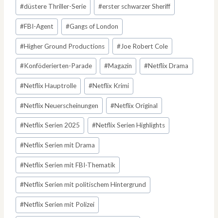
#
düstere Thriller-Serie
#
erster schwarzer Sheriff
#
FBI-Agent
#
Gangs of London
#
Higher Ground Productions
#
Joe Robert Cole
#
Konföderierten-Parade
#
Magazin
#
Netflix Drama
#
Netflix Hauptrolle
#
Netflix Krimi
#
Netflix Neuerscheinungen
#
Netflix Original
#
Netflix Serien 2025
#
Netflix Serien Highlights
#
Netflix Serien mit Drama
#
Netflix Serien mit FBI-Thematik
#
Netflix Serien mit politischem Hintergrund
#
Netflix Serien mit Polizei