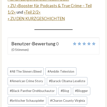
» ZU »Booster für Podcasts & True Crime – Teil
1/2«
und
»Teil 2/2«
» ZU DEN KURZGESCHICHTEN
Benutzer-Bewertung
0
(
0
Stimmen)
Schlagworte:
#
All The Sinners Bleed
#
Amblin Television
#
American Crime Story
#
Barack Obama Leseliste
#
Black Panther Drehbuchautor
#
Blog
#
Blogger
#
britischer Schauspieler
#
Charon County Virginia