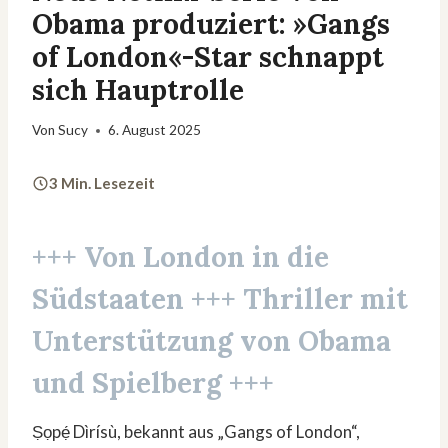
Obama produziert: »Gangs
of London«-Star schnappt
sich Hauptrolle
Von
Sucy
6. August 2025
3 Min. Lesezeit
+++ Von London in die
Südstaaten +++ Thriller mit
Unterstützung von Obama
und Spielberg +++
Ṣọpẹ́ Dìrísù, bekannt aus „Gangs of London“,