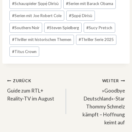
#
Schauspieler Ṣọpẹ́ Dìrísù
#
Serien mit Barack Obama
#
Serien mit Joe Robert Cole
#
Ṣọpẹ́ Dìrísù
#
Southern Noir
#
Steven Spielberg
#
Sucy Pretsch
#
Thriller mit historischen Themen
#
Thriller Serie 2025
#
Titus Crown
Beitragsnavigation
ZURÜCK
WEITER
Guide zum RTL+
»Goodbye
Reality-TV im August
Deutschland«-Star
Thommy Schmelz
kämpft – Hoffnung
keimt auf