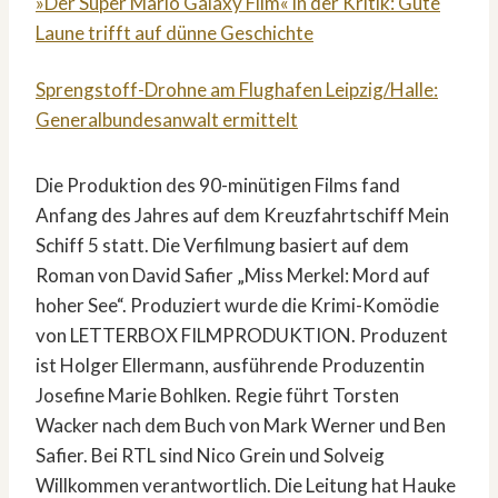
»Der Super Mario Galaxy Film« in der Kritik: Gute
Laune trifft auf dünne Geschichte
Sprengstoff-Drohne am Flughafen Leipzig/Halle:
Generalbundesanwalt ermittelt
Die Produktion des 90-minütigen Films fand
Anfang des Jahres auf dem Kreuzfahrtschiff Mein
Schiff 5 statt. Die Verfilmung basiert auf dem
Roman von David Safier „Miss Merkel: Mord auf
hoher See“. Produziert wurde die Krimi-Komödie
von LETTERBOX FILMPRODUKTION. Produzent
ist Holger Ellermann, ausführende Produzentin
Josefine Marie Bohlken. Regie führt Torsten
Wacker nach dem Buch von Mark Werner und Ben
Safier. Bei RTL sind Nico Grein und Solveig
Willkommen verantwortlich. Die Leitung hat Hauke