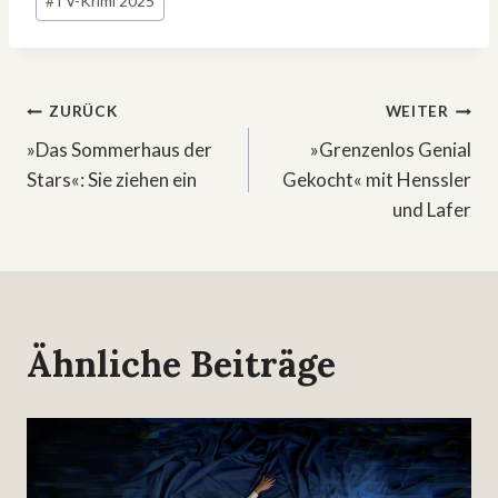
#
TV-Krimi 2025
Beitragsnavigation
ZURÜCK
WEITER
»Das Sommerhaus der
»Grenzenlos Genial
Stars«: Sie ziehen ein
Gekocht« mit Henssler
und Lafer
Ähnliche Beiträge