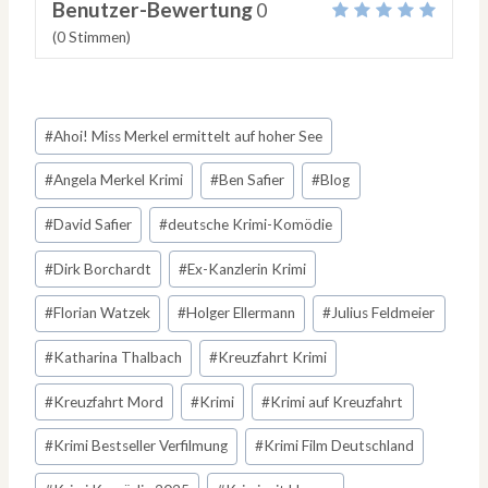
Benutzer-Bewertung
0
(
0
Stimmen)
Schlagworte:
#
Ahoi! Miss Merkel ermittelt auf hoher See
#
Angela Merkel Krimi
#
Ben Safier
#
Blog
#
David Safier
#
deutsche Krimi-Komödie
#
Dirk Borchardt
#
Ex-Kanzlerin Krimi
#
Florian Watzek
#
Holger Ellermann
#
Julius Feldmeier
#
Katharina Thalbach
#
Kreuzfahrt Krimi
#
Kreuzfahrt Mord
#
Krimi
#
Krimi auf Kreuzfahrt
#
Krimi Bestseller Verfilmung
#
Krimi Film Deutschland