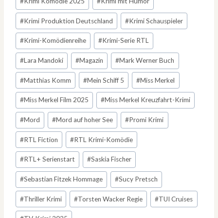
#
Krimi Komödie 2025
#
Krimi mit Humor
#
Krimi Produktion Deutschland
#
Krimi Schauspieler
#
Krimi-Komödienreihe
#
Krimi-Serie RTL
#
Lara Mandoki
#
Magazin
#
Mark Werner Buch
#
Matthias Komm
#
Mein Schiff 5
#
Miss Merkel
#
Miss Merkel Film 2025
#
Miss Merkel Kreuzfahrt-Krimi
#
Mord
#
Mord auf hoher See
#
Promi Krimi
#
RTL Fiction
#
RTL Krimi-Komödie
#
RTL+ Serienstart
#
Saskia Fischer
#
Sebastian Fitzek Hommage
#
Sucy Pretsch
#
Thriller Krimi
#
Torsten Wacker Regie
#
TUI Cruises