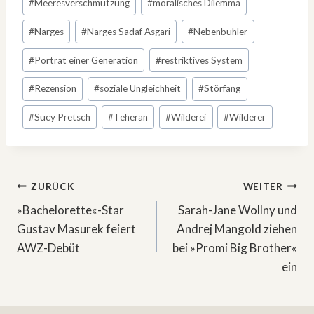
#
Meeresverschmutzung
#
moralisches Dilemma
#
Narges
#
Narges Sadaf Asgari
#
Nebenbuhler
#
Porträt einer Generation
#
restriktives System
#
Rezension
#
soziale Ungleichheit
#
Störfang
#
Sucy Pretsch
#
Teheran
#
Wilderei
#
Wilderer
Beitragsnavigation
ZURÜCK
WEITER
»Bachelorette«-Star
Sarah-Jane Wollny und
Gustav Masurek feiert
Andrej Mangold ziehen
AWZ-Debüt
bei »Promi Big Brother«
ein