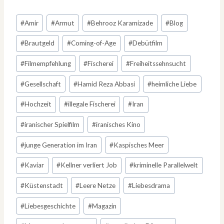
Schlagworte:
#
Amir
#
Armut
#
Behrooz Karamizade
#
Blog
#
Brautgeld
#
Coming-of-Age
#
Debütfilm
#
Filmempfehlung
#
Fischerei
#
Freiheitssehnsucht
#
Gesellschaft
#
Hamid Reza Abbasi
#
heimliche Liebe
#
Hochzeit
#
illegale Fischerei
#
Iran
#
iranischer Spielfilm
#
iranisches Kino
#
junge Generation im Iran
#
Kaspisches Meer
#
Kaviar
#
Kellner verliert Job
#
kriminelle Parallelwelt
#
Küstenstadt
#
Leere Netze
#
Liebesdrama
#
Liebesgeschichte
#
Magazin