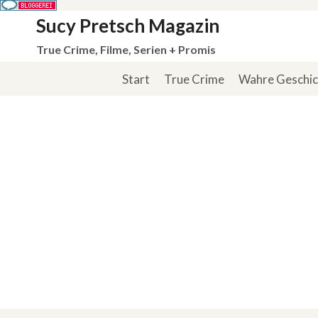
Zum
Sucy Pretsch Magazin
Inhalt
True Crime, Filme, Serien + Promis
springen
Start
True Crime
Wahre Geschi