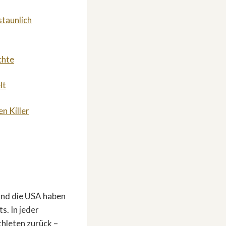
staunlich
chte
lt
n Killer
 und die USA haben
s. In jeder
thleten zurück –