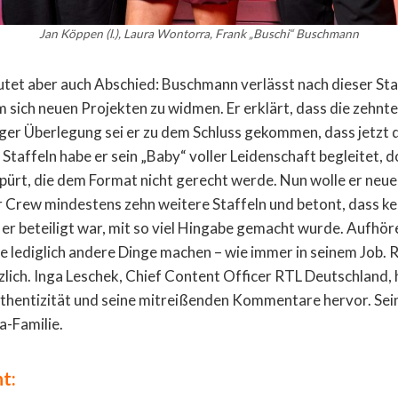
Jan Köppen (l.), Laura Wontorra, Frank „Buschi“ Buschmann
tet aber auch Abschied: Buschmann verlässt nach dieser Staf
 sich neuen Projekten zu widmen. Er erklärt, dass die zehnte
anger Überlegung sei er zu dem Schluss gekommen, dass jetzt d
 Staffeln habe er sein „Baby“ voller Leidenschaft begleitet, d
pürt, die dem Format nicht gerecht werde. Nun wolle er neue
 Crew mindestens zehn weitere Staffeln und betont, dass ke
 er beteiligt war, mit so viel Hingabe gemacht wurde. Aufhö
olle lediglich andere Dinge machen – wie immer in seinem Job.
lich. Inga Leschek, Chief Content Officer RTL Deutschland, 
uthentizität und seine mitreißenden Kommentare hervor. Sein 
a-Familie.
t: