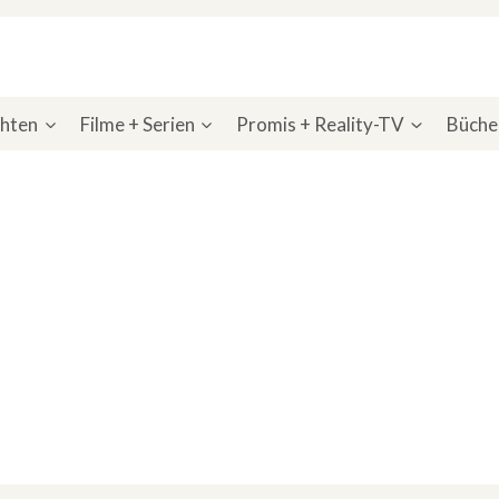
chten
Filme + Serien
Promis + Reality-TV
Bücher