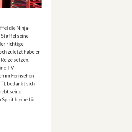
fel die Ninja-
 Staffel seine
er richtige
och zuletzt habe er
 Reize setzen.
ine TV-
ren im Fernsehen
 RTL bedankt sich
hebt seine
Spirit bleibe für