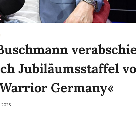
S
Buschmann verabschi
ach Jubiläumsstaffel v
 Warrior Germany«
t 2025