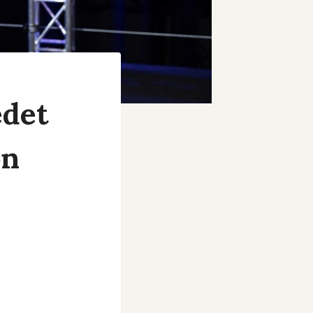
edet
on