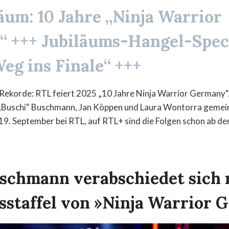
äum: 10 Jahre „Ninja Warrior
“
+++ Jubiläums-Hangel-Spec
eg ins Finale“ +++
r Rekorde: RTL feiert 2025 „10 Jahre Ninja Warrior Germany“
„Buschi“ Buschmann, Jan Köppen und Laura Wontorra gemein
 19. September bei RTL, auf RTL+ sind die Folgen schon ab d
schmann verabschiedet sich 
sstaffel von »Ninja Warrior