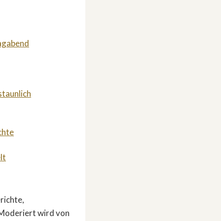
tagabend
staunlich
chte
lt
richte,
 Moderiert wird von