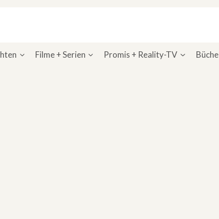
chten
Filme + Serien
Promis + Reality-TV
Bücher