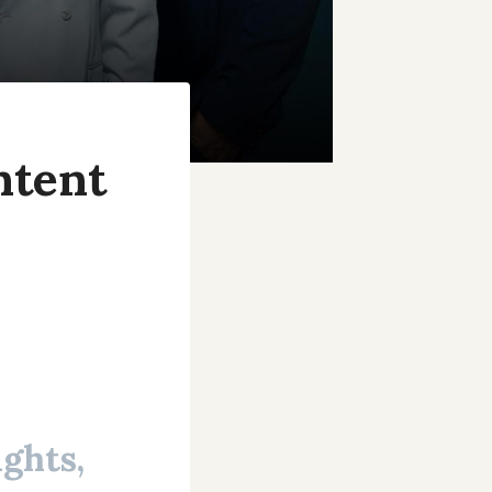
ntent
ghts,