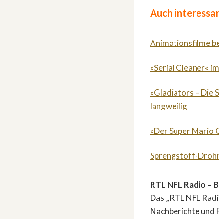
Auch interessan
Animationsfilme b
»Serial Cleaner« im
»Gladiators – Die 
langweilig
»Der Super Mario G
Sprengstoff-Drohn
RTL NFL Radio – B
Das „RTL NFL Radio
Nachberichte und F