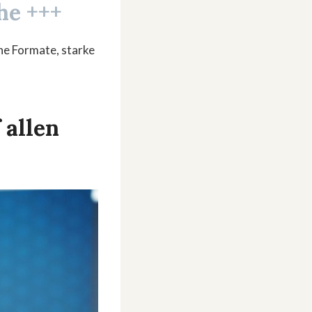
he +++
he Formate, starke
 allen