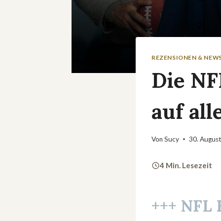
REZENSIONEN & NEW
Die NF
auf al
Von
Sucy
30. Augus
4 Min. Lesezeit
+++ NFL K