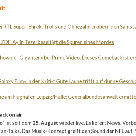
t:
ei RTL Super: Shrek, Trolls und Ohnezahn erobern den Sams
 ZDF: Aylin Tezel beseitigt die Spuren eines Mordes
Show der Giganten« bei Prime Video: Dieses Comeback ist er
alaxy Film« in der Kritik: Gute Laune trifft auf dünne Geschi
e am Flughafen Leipzig/Halle: Generalbundesanwalt ermitte
ack on air
“ ist seit dem
25. August
wieder live. Es liefert News, Vorbe
an-Talks. Das Musik-Konzept greift den Sound der NFL auf.