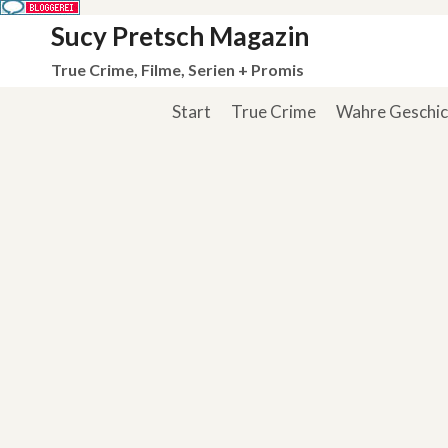
Zum
Sucy Pretsch Magazin
Inhalt
True Crime, Filme, Serien + Promis
springen
Start
True Crime
Wahre Geschi