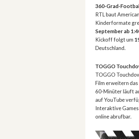
360-Grad-Footbal
RTL baut American 
Kinderformate grei
September ab 1:4
Kickoff folgt um
1
Deutschland.
TOGGO Touchdown 
TOGGO Touchdown i
Film erweitern das 
60-Minüter läuft a
auf YouTube verfü
Interaktive Games 
online abrufbar.