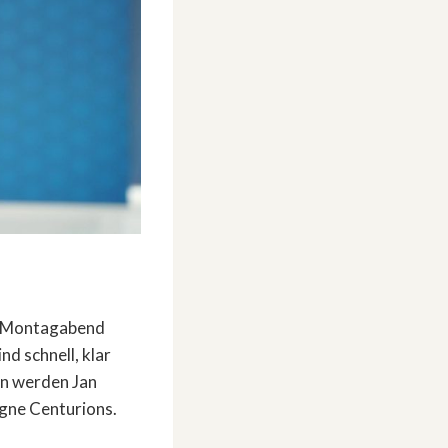
en Montagabend
d schnell, klar
en werden Jan
ogne Centurions.