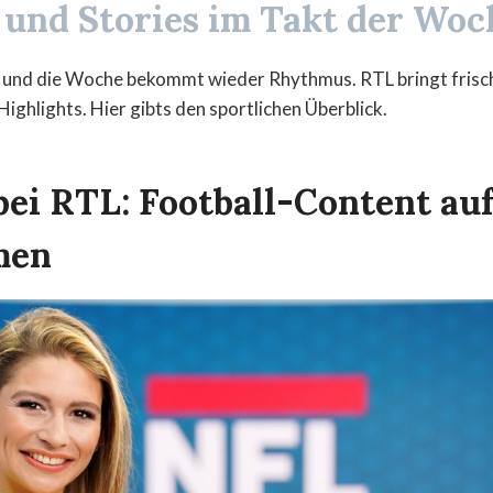
und Stories im Takt der Woc
k, und die Woche bekommt wieder Rhythmus. RTL bringt frisc
ighlights. Hier gibts den sportlichen Überblick.
bei RTL: Football-Content auf
men