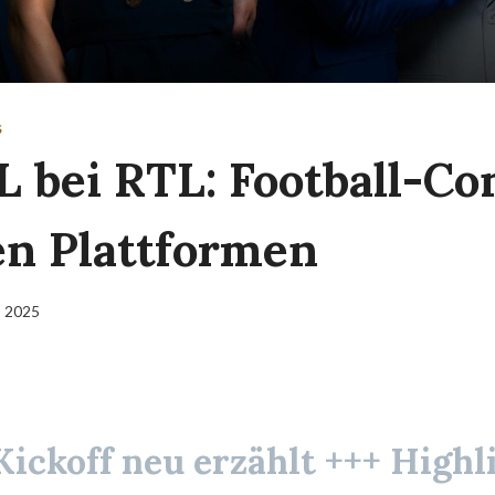
S
L bei RTL: Football-Co
len Plattformen
t 2025
ickoff neu erzählt +++ Highli