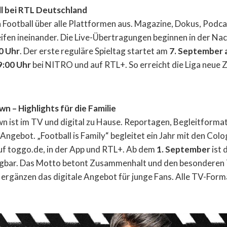
l bei RTL Deutschland
Football über alle Plattformen aus. Magazine, Dokus, Podca
fen ineinander. Die Live-Übertragungen beginnen in der Na
0 Uhr
. Der erste reguläre Spieltag startet am
7. September 
9:00 Uhr
bei NITRO und auf RTL+. So erreicht die Liga neue Z
– Highlights für die Familie
st im TV und digital zu Hause. Reportagen, Begleitformate
Angebot. „Football is Family“ begleitet ein Jahr mit den Col
uf toggo.de, in der App und RTL+. Ab dem
1. September
ist 
gbar. Das Motto betont Zusammenhalt und den besonderen
ergänzen das digitale Angebot für junge Fans. Alle TV-Forma