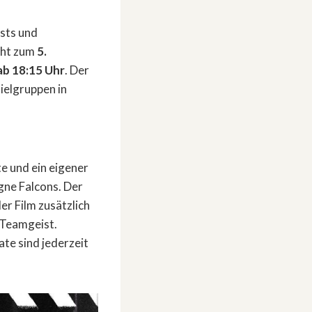
sts und
cht zum
5.
ab 18:15 Uhr
. Der
ielgruppen in
 und ein eigener
ogne Falcons. Der
der Film zusätzlich
 Teamgeist.
te sind jederzeit