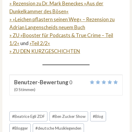
» Rezension zu Dr. Mark Beneckes »Aus der
Dunkelkammer des Bösen«
» »Leichen pflastern seinen Weg« – Rezension zu
Adrian Langenscheids neuem Buch
» ZU »Booster für Podcasts & True Crime – Teil
1/2«
und
»Teil 2/2«
» ZU DEN KURZGESCHICHTEN
Benutzer-Bewertung
0
(
0
Stimmen)
Schlagworte:
#
Beatrice Egli ZDF
#
Ben Zucker Show
#
Blog
#
Blogger
#
deutsche Musiklegenden