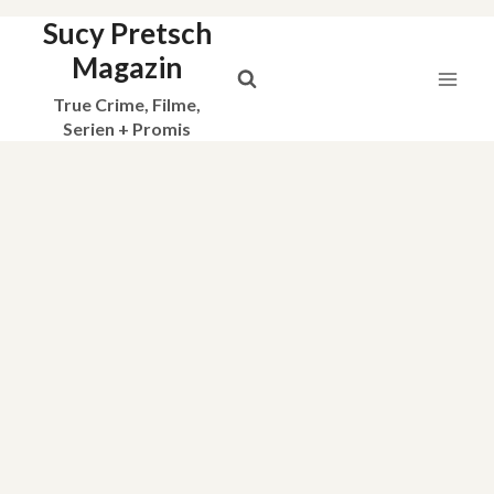
Sucy Pretsch
Zum
Inhalt
Magazin
springen
True Crime, Filme,
Serien + Promis