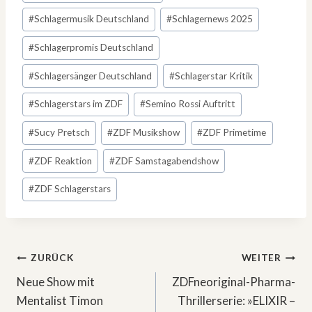
#
Schlagermusik Deutschland
#
Schlagernews 2025
#
Schlagerpromis Deutschland
#
Schlagersänger Deutschland
#
Schlagerstar Kritik
#
Schlagerstars im ZDF
#
Semino Rossi Auftritt
#
Sucy Pretsch
#
ZDF Musikshow
#
ZDF Primetime
#
ZDF Reaktion
#
ZDF Samstagabendshow
#
ZDF Schlagerstars
Beitragsnavigation
ZURÜCK
WEITER
Neue Show mit
ZDFneoriginal-Pharma-
Mentalist Timon
Thrillerserie: »ELIXIR –