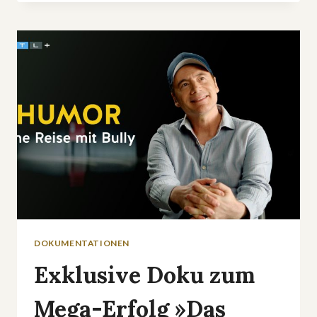
»HERBERTSTRASSE –
G
ESCHICHTE E
INER D
OMINA«
DOKUMENTATIONEN
Exklusive Doku zum
Mega-Erfolg »Das