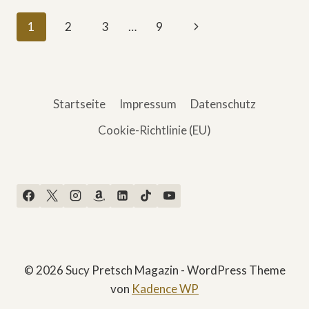
ERFOLG
Seitennavigation
Nächste
1
2
3
…
9
»DAS
KANU
Seite
DES
MANITU«
Startseite
Impressum
Datenschutz
Cookie-Richtlinie (EU)
© 2026 Sucy Pretsch Magazin - WordPress Theme
von
Kadence WP