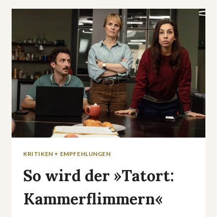
–
FRANK
ROSIN
KÄMPFT
UM
MILLIONEN-
PROJEKT
KRITIKEN + EMPFEHLUNGEN
So wird der »Tatort:
Kammerflimmern«