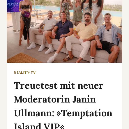
ABER
WER
WIRD
ES
DENN
NUN?
REALITY-TV
Treuetest mit neuer
Moderatorin Janin
Ullmann: »Temptation
Island VIP«