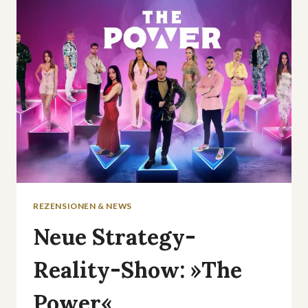
NIELS
HÖGEL:
DOKU
ÜBER
DAS
SCHICKSAL
SEINER
ELTERN
REZENSIONEN & NEWS
Neue Strategy-
Reality-Show: »The
Power«