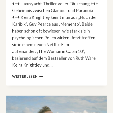
+++ Luxusyacht-Thriller voller Täuschung +++
Geheimnis zwischen Glamour und Paranoia
+++ Keira Knightley kennt man aus „Fluch der
Karibik“, Guy Pearce aus „Memento“. Beide
haben schon oft bewiesen, wie stark sie in
psychologischen Rollen wirken. Jetzt treffen
sie in einem neuen Netflix-Film
aufeinander: „The Woman in Cabin 10“,
basierend auf dem Bestseller von Ruth Ware.
Keira Knightley und…
KEIRA
WEITERLESEN
KNIGHTLEY
UND
GUY
PEARCE
IN
NEUEM
NETFLIX-