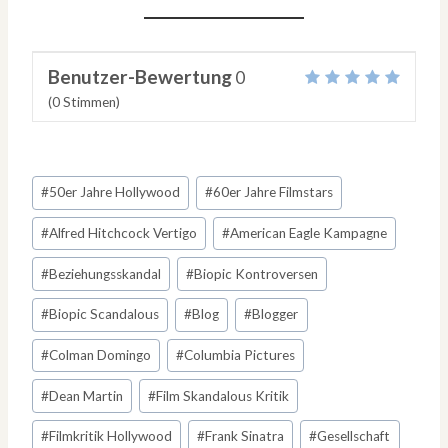
Benutzer-Bewertung
0
(
0
Stimmen)
Schlagworte:
#
50er Jahre Hollywood
#
60er Jahre Filmstars
#
Alfred Hitchcock Vertigo
#
American Eagle Kampagne
#
Beziehungsskandal
#
Biopic Kontroversen
#
Biopic Scandalous
#
Blog
#
Blogger
#
Colman Domingo
#
Columbia Pictures
#
Dean Martin
#
Film Skandalous Kritik
#
Filmkritik Hollywood
#
Frank Sinatra
#
Gesellschaft