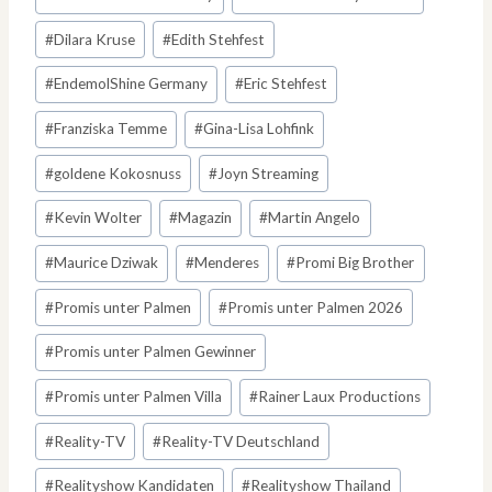
#
Dilara Kruse
#
Edith Stehfest
#
EndemolShine Germany
#
Eric Stehfest
#
Franziska Temme
#
Gina-Lisa Lohfink
#
goldene Kokosnuss
#
Joyn Streaming
#
Kevin Wolter
#
Magazin
#
Martin Angelo
#
Maurice Dziwak
#
Menderes
#
Promi Big Brother
#
Promis unter Palmen
#
Promis unter Palmen 2026
#
Promis unter Palmen Gewinner
#
Promis unter Palmen Villa
#
Rainer Laux Productions
#
Reality-TV
#
Reality-TV Deutschland
#
Realityshow Kandidaten
#
Realityshow Thailand