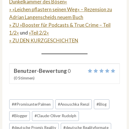
Dunkelkammer des Bösen«
» »Leichen pflastern seinen Weg« – Rezension zu
Adrian Langenscheids neuem Buch
» ZU »Booster für Podcasts & True Crime – Teil
1/2«
und
»Teil 2/2«
» ZU DEN KURZGESCHICHTEN
Benutzer-Bewertung
0
(
0
Stimmen)
Schlagworte:
#
#PromisunterPalmen
#
Anouschka Renzi
#
Blog
#
Blogger
#
Claude-Oliver Rudolph
#
deutsche Promis Reality
#
deutsche Realityformate