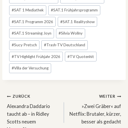
#
SAT 1 Mediathek
#
SAT.1 Frühjahrsprogramm
#
SAT.1 Programm 2026
#
SAT.1 Realityshow
#
SAT.1 Streaming Joyn
#
Silvia Wollny
#
Sucy Pretsch
#
Trash-TV Deutschland
#
TV Highlight Frühjahr 2026
#
TV Quotenhit
#
Villa der Versuchung
Beitragsnavigation
ZURÜCK
WEITER
Alexandra Daddario
»Zwei Gräber« auf
taucht ab – in Ridley
Netflix: Brutaler, kürzer,
Scotts neuem
besser als gedacht