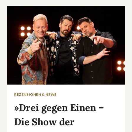
STAFFEL
4:
JENNIFER
ANISTON
UND
REESE
WITHERSPOON
ZURÜCK
IM
NEWSROOM-
DRAMA
REZENSIONEN & NEWS
»Drei gegen Einen –
Die Show der