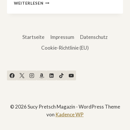
»SLOW
WEITERLESEN
HORSES«:
APPLE-
HIT
KEHRT
MIT
Startseite
Impressum
Datenschutz
STAFFEL
5
Cookie-Richtlinie (EU)
ZURÜCK
© 2026 Sucy Pretsch Magazin - WordPress Theme
von
Kadence WP