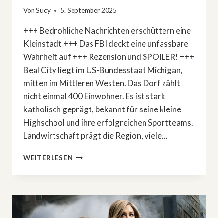
Von
Sucy
5. September 2025
+++ Bedrohliche Nachrichten erschüttern eine
Kleinstadt +++ Das FBI deckt eine unfassbare
Wahrheit auf +++ Rezension und SPOILER! +++
Beal City liegt im US-Bundesstaat Michigan,
mitten im Mittleren Westen. Das Dorf zählt
nicht einmal 400 Einwohner. Es ist stark
katholisch geprägt, bekannt für seine kleine
Highschool und ihre erfolgreichen Sportteams.
Landwirtschaft prägt die Region, viele…
UNGLAUBLICH:
WEITERLESEN
TRUE
CRIME-
DOKU
SCHOCKIERT
MIT
UNVORSTELLBAREM