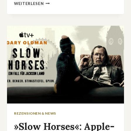
»MAITHINK
WEITERLESEN
X
–
DIE
SHOW«:
WISSENSCHAFT
MIT
HUMOR
KEHRT
ZURÜCK
REZENSIONEN & NEWS
»Slow Horses«: Apple-