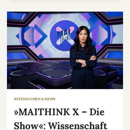
EINEN
–
DIE
SHOW
DER
CHAMPIONS«:
NEUE
STAFFEL,
NEUES
TEAM
REZENSIONEN & NEWS
»MAITHINK X – Die
Show«: Wissenschaft