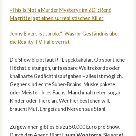
»This Is Not a Murder Mystery« im ZDF: René
Magritte jagt einen surrealistischen Killer
Jenny Elvers ist „broke“: Was ihr Geständnis über
die Reality-TV-Falle verrät
Die Show bleibt laut RTL spektakulär. Ob sportliche
Höchstleistungen, unfassbare Weltrekorde oder
knallharte Gedächtnisaufgaben – alles ist möglich.
Gegner sind echte Super-Brains, Muskelpakete
oder Meister ihres Fachs. Manchmal treten sogar
Kinder oder Tiere an. Wer hier bestehen will,
braucht Mut, Ehrgeiz und Nerven aus Stahl.
Zu gewinnen gibt es bis zu 50.000 Euro pro Show.
Durch den Abend führt
Laura Wontorra
. Sie sorgt