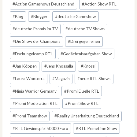
Schlagworte:
#
Action Gameshows Deutschland
#
Action Show RTL
#
Blog
#
Blogger
#
deutsche Gameshow
#
deutsche Promis im TV
#
deutsche TV Shows
#
Die Show der Champions
#
Drei gegen einen
#
Dschungelcamp RTL
#
Gedächtnisaufgaben Show
#
Jan Köppen
#
Jens Knossalla
#
Knossi
#
Laura Wontorra
#
Magazin
#
neue RTL Shows
#
Ninja Warrior Germany
#
Promi Duelle RTL
#
Promi Moderation RTL
#
Promi Show RTL
#
Promi Teamshow
#
Reality Unterhaltung Deutschland
#
RTL Gewinnspiel 50000 Euro
#
RTL Primetime Show