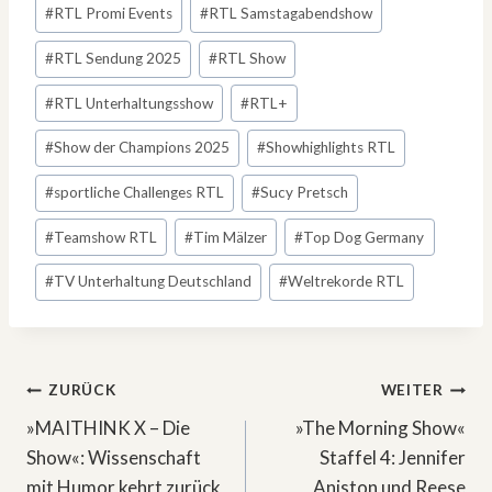
#
RTL Promi Events
#
RTL Samstagabendshow
#
RTL Sendung 2025
#
RTL Show
#
RTL Unterhaltungsshow
#
RTL+
#
Show der Champions 2025
#
Showhighlights RTL
#
sportliche Challenges RTL
#
Sucy Pretsch
#
Teamshow RTL
#
Tim Mälzer
#
Top Dog Germany
#
TV Unterhaltung Deutschland
#
Weltrekorde RTL
Beitragsnavigation
ZURÜCK
WEITER
»MAITHINK X – Die
»The Morning Show«
Show«: Wissenschaft
Staffel 4: Jennifer
mit Humor kehrt zurück
Aniston und Reese