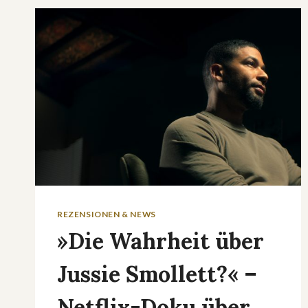
FORTSETZUNG
DES
ENDZEIT-
HORRORS
REZENSIONEN & NEWS
»Die Wahrheit über
Jussie Smollett?« –
Netflix-Doku über