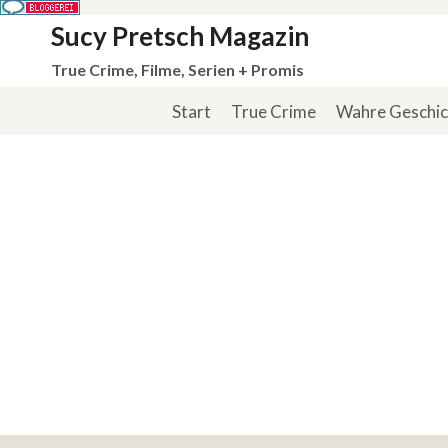
Zum
Sucy Pretsch Magazin
Inhalt
True Crime, Filme, Serien + Promis
springen
Start
True Crime
Wahre Geschi