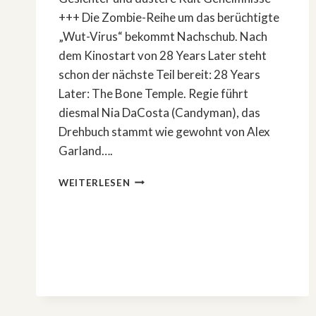
+++ Die Zombie-Reihe um das berüchtigte
„Wut-Virus“ bekommt Nachschub. Nach
dem Kinostart von 28 Years Later steht
schon der nächste Teil bereit: 28 Years
Later: The Bone Temple. Regie führt
diesmal Nia DaCosta (Candyman), das
Drehbuch stammt wie gewohnt von Alex
Garland….
»28
WEITERLESEN
YEARS
LATER:
THE
BONE
TEMPLE«
–
ALLES
ÜBER
DIE