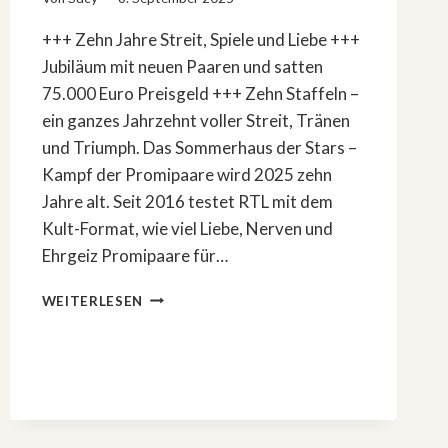
+++ Zehn Jahre Streit, Spiele und Liebe +++
Jubiläum mit neuen Paaren und satten
75.000 Euro Preisgeld +++ Zehn Staffeln –
ein ganzes Jahrzehnt voller Streit, Tränen
und Triumph. Das Sommerhaus der Stars –
Kampf der Promipaare wird 2025 zehn
Jahre alt. Seit 2016 testet RTL mit dem
Kult-Format, wie viel Liebe, Nerven und
Ehrgeiz Promipaare für…
NEWS:
WEITERLESEN
»DAS
SOMMERHAUS
DER
STARS«
–
JUBILÄUMSSTAFFEL
BRINGT