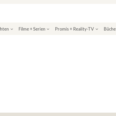
chten
Filme + Serien
Promis + Reality-TV
Bücher