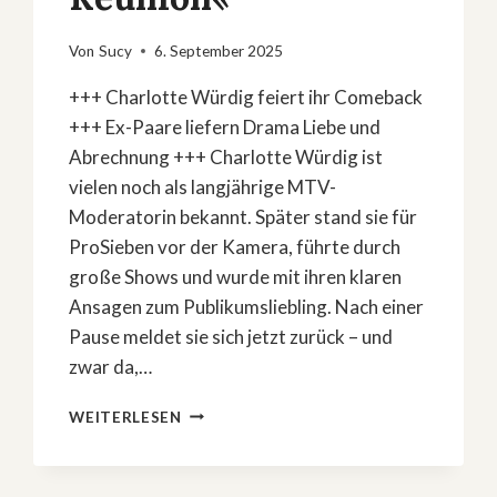
Von
Sucy
6. September 2025
+++ Charlotte Würdig feiert ihr Comeback
+++ Ex-Paare liefern Drama Liebe und
Abrechnung +++ Charlotte Würdig ist
vielen noch als langjährige MTV-
Moderatorin bekannt. Später stand sie für
ProSieben vor der Kamera, führte durch
große Shows und wurde mit ihren klaren
Ansagen zum Publikumsliebling. Nach einer
Pause meldet sie sich jetzt zurück – und
zwar da,…
CHARLOTTE
WEITERLESEN
WÜRDIG
ZURÜCK
IM