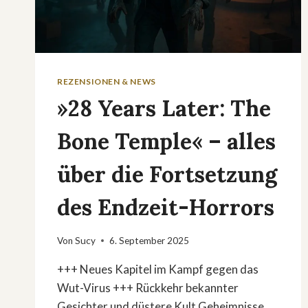
REZENSIONEN & NEWS
»28 Years Later: The
Bone Temple« – alles
über die Fortsetzung
des Endzeit-Horrors
Von
Sucy
6. September 2025
+++ Neues Kapitel im Kampf gegen das
Wut-Virus +++ Rückkehr bekannter
Gesichter und düstere Kult Geheimnisse