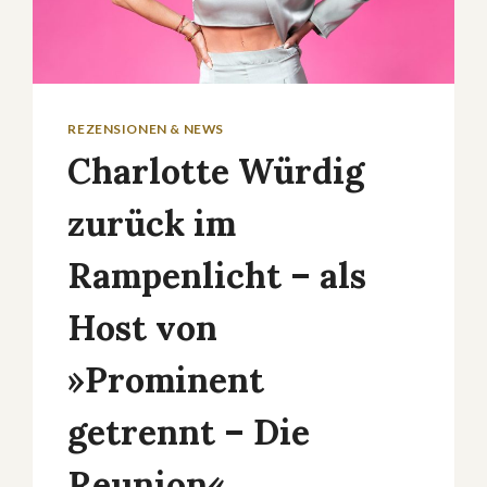
REZENSIONEN & NEWS
Charlotte Würdig
zurück im
Rampenlicht – als
Host von
»Prominent
getrennt – Die
Reunion«