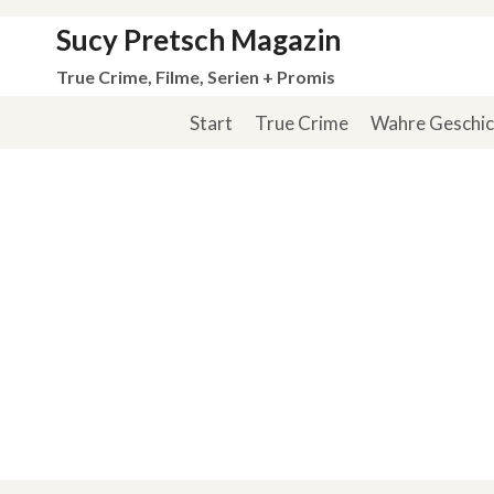
Zum
Sucy Pretsch Magazin
Inhalt
True Crime, Filme, Serien + Promis
springen
Start
True Crime
Wahre Geschi