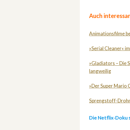
Auch interessan
Animationsfilme b
»Serial Cleaner« im
»Gladiators – Die 
langweilig
»Der Super Mario G
Sprengstoff-Drohn
Die Netflix-Doku 