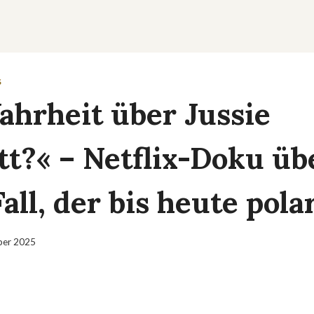
S
ahrheit über Jussie
tt?« – Netflix-Doku üb
all, der bis heute polar
ber 2025