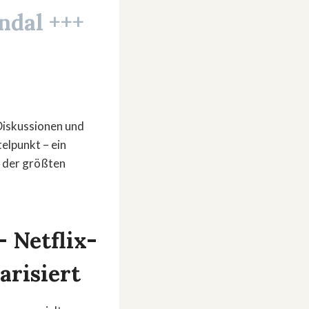
ndal +++
 Diskussionen und
telpunkt – ein
n der größten
– Netflix-
arisiert