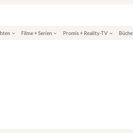
chten
Filme + Serien
Promis + Reality-TV
Bücher