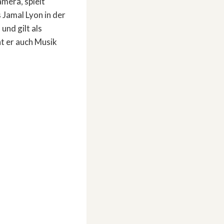
amera, spielt
 Jamal Lyon in der
und gilt als
ht er auch Musik