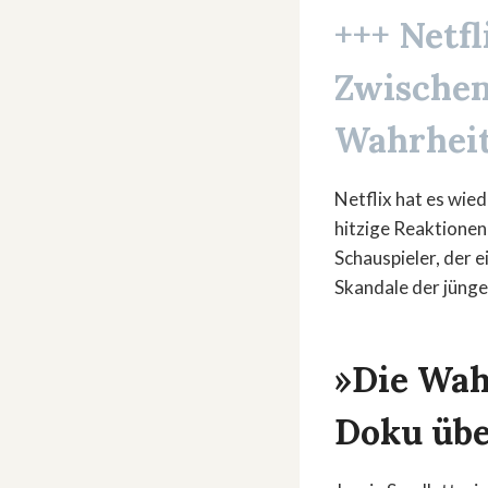
+++ Netfl
Zwischen
Wahrheit
Netflix hat es wie
hitzige Reaktionen 
Schauspieler, der 
Skandale der jünge
»Die Wahr
Doku über