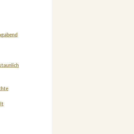
tagabend
staunlich
chte
lt