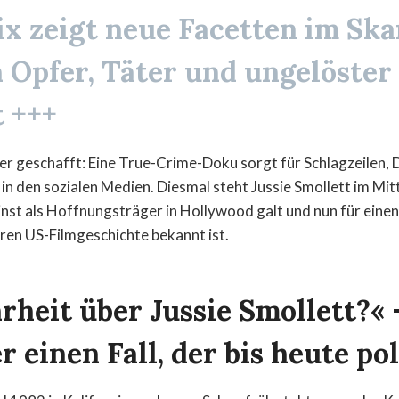
ix zeigt neue Facetten im Ska
 Opfer, Täter und ungelöster
 +++
der geschafft: Eine True-Crime-Doku sorgt für Schlagzeilen,
in den sozialen Medien. Diesmal steht Jussie Smollett im Mit
einst als Hoffnungsträger in Hollywood galt und nun für eine
ren US-Filmgeschichte bekannt ist.
heit über Jussie Smollett?« 
 einen Fall, der bis heute pol