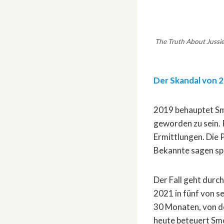
The Truth About Jussie 
Der Skandal von 
2019 behauptet Smo
geworden zu sein. P
Ermittlungen. Die P
Bekannte sagen spä
Der Fall geht durch
2021 in fünf von s
30 Monaten, von de
heute beteuert Smo