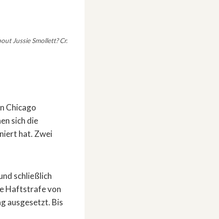
out Jussie Smollett? Cr.
in Chicago
en sich die
niert hat. Zwei
und schließlich
ne Haftstrafe von
g ausgesetzt. Bis