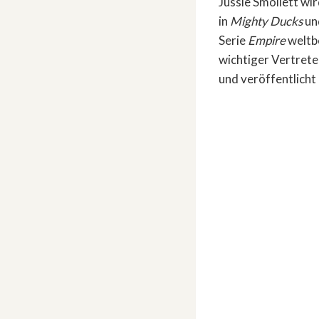
Jussie Smollett wir
in
Mighty Ducks
und
Serie
Empire
weltbe
wichtiger Vertrete
und veröffentlicht