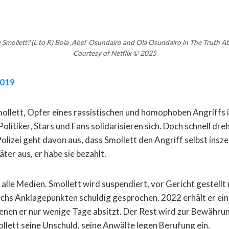
Smollett? (L to R) Bola ‚Abel‘ Osundairo and Ola Osundairo in The Truth Ab
Courtesy of Netflix © 2025
2019
llett, Opfer eines rassistischen und homophoben Angriffs 
olitiker, Stars und Fans solidarisieren sich. Doch schnell dreh
olizei geht davon aus, dass Smollett den Angriff selbst insze
ter aus, er habe sie bezahlt.
 alle Medien. Smollett wird suspendiert, vor Gericht gestellt 
echs Anklagepunkten schuldig gesprochen. 2022 erhält er ei
nen er nur wenige Tage absitzt. Der Rest wird zur Bewährun
llett seine Unschuld, seine Anwälte legen Berufung ein.