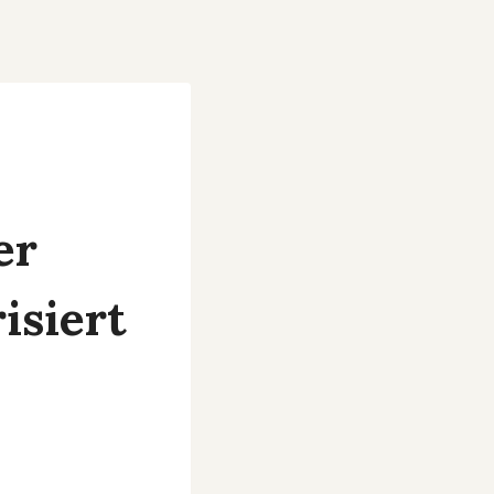
er
isiert