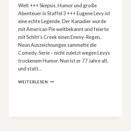
Welt +++ Skepsis, Humor und große
Abenteuer in Staffel 3 +++ Eugene Levy ist
eine echte Legende. Der Kanadier wurde
mit American Pie weltbekannt und feierte
mit Schitt’s Creek einen Emmy-Regen.
Neun Auszeichnungen sammelte die
Comedy-Serie – nicht zuletzt wegen Levys
trockenem Humor. Nun ist er 77 Jahre alt,
und statt…
»URLAUB
WEITERLESEN
WIDER
WILLEN
MIT
EUGENE
LEVY«
–
STAFFEL
3