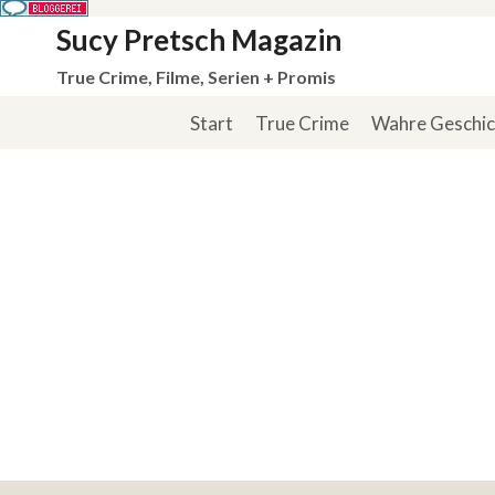
Zum
Sucy Pretsch Magazin
Inhalt
True Crime, Filme, Serien + Promis
springen
Start
True Crime
Wahre Geschi