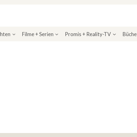
chten
Filme + Serien
Promis + Reality-TV
Bücher