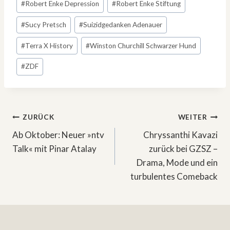
#
Robert Enke Depression
#
Robert Enke Stiftung
#
Sucy Pretsch
#
Suizidgedanken Adenauer
#
Terra X History
#
Winston Churchill Schwarzer Hund
#
ZDF
Beitragsnavigation
ZURÜCK
WEITER
Ab Oktober: Neuer »ntv
Chryssanthi Kavazi
Talk« mit Pinar Atalay
zurück bei GZSZ –
Drama, Mode und ein
turbulentes Comeback