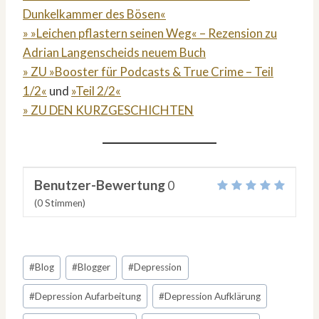
Dunkelkammer des Bösen«
» »Leichen pflastern seinen Weg« – Rezension zu
Adrian Langenscheids neuem Buch
» ZU »Booster für Podcasts & True Crime – Teil
1/2«
und
»Teil 2/2«
» ZU DEN KURZGESCHICHTEN
Benutzer-Bewertung
0
(
0
Stimmen)
Schlagworte:
#
Blog
#
Blogger
#
Depression
#
Depression Aufarbeitung
#
Depression Aufklärung