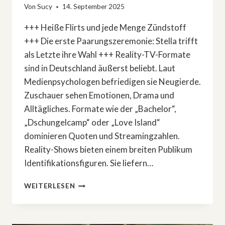
Von
Sucy
14. September 2025
+++ Heiße Flirts und jede Menge Zündstoff
+++ Die erste Paarungszeremonie: Stella trifft
als Letzte ihre Wahl +++ Reality-TV-Formate
sind in Deutschland äußerst beliebt. Laut
Medienpsychologen befriedigen sie Neugierde.
Zuschauer sehen Emotionen, Drama und
Alltägliches. Formate wie der „Bachelor“,
„Dschungelcamp“ oder „Love Island“
dominieren Quoten und Streamingzahlen.
Reality-Shows bieten einem breiten Publikum
Identifikationsfiguren. Sie liefern…
SO
WEITERLESEN
TURBULENT
STARTET
»LOVE