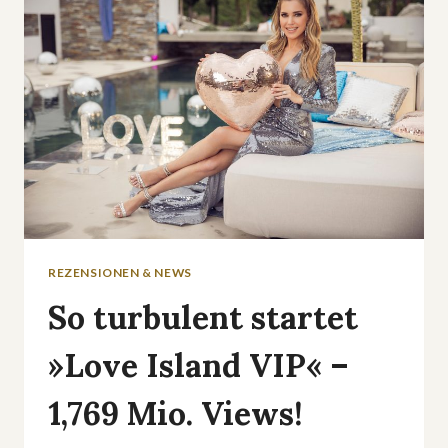
DIE
TÜRKEI
LIVE
IM
FREE-
TV
REZENSIONEN & NEWS
So turbulent startet
»Love Island VIP« –
1,769 Mio. Views!