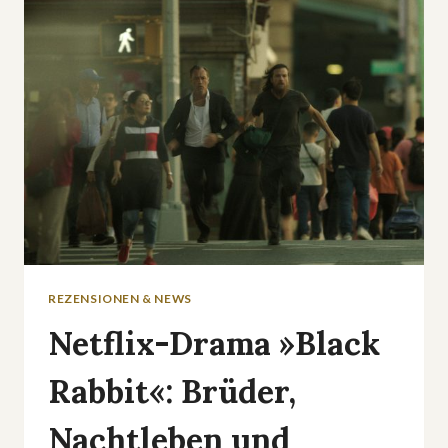
ISLAND
VIP«
–
1,769
MIO.
VIEWS!
REZENSIONEN & NEWS
Netflix-Drama »Black
Rabbit«: Brüder,
Nachtleben und