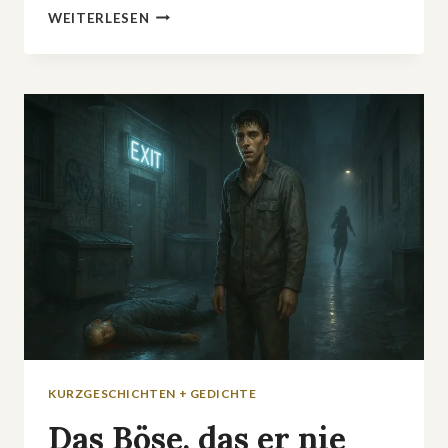
NETFLIX-
WEITERLESEN
DRAMA
»BLACK
RABBIT«:
BRÜDER,
NACHTLEBEN
UND
ZERSTÖRERISCHE
GEHEIMNISSE
KURZGESCHICHTEN + GEDICHTE
Das Böse, das er nie