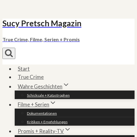
Sucy Pretsch Magazin
Zum
Inhalt
springen
True Crime, Filme, Serien + Promis
Start
True Crime
Wahre Geschichten
Schicksale + Katastrophen
Filme + Serien
Dokumentationen
Kritiken + Empfehlungen
Promis + Reality-TV