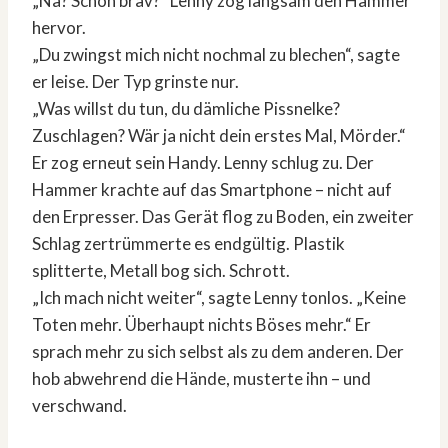
„Na? Schön brav?“ Lenny zog langsam den Hammer
hervor.
„Du zwingst mich nicht nochmal zu blechen“, sagte
er leise. Der Typ grinste nur.
„Was willst du tun, du dämliche Pissnelke?
Zuschlagen? Wär ja nicht dein erstes Mal, Mörder.“
Er zog erneut sein Handy. Lenny schlug zu. Der
Hammer krachte auf das Smartphone – nicht auf
den Erpresser. Das Gerät flog zu Boden, ein zweiter
Schlag zertrümmerte es endgültig. Plastik
splitterte, Metall bog sich. Schrott.
„Ich mach nicht weiter“, sagte Lenny tonlos. „Keine
Toten mehr. Überhaupt nichts Böses mehr.“ Er
sprach mehr zu sich selbst als zu dem anderen. Der
hob abwehrend die Hände, musterte ihn – und
verschwand.