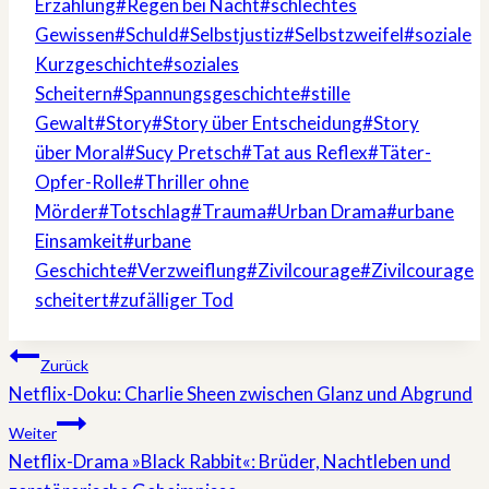
Erzählung
#
Regen bei Nacht
#
schlechtes
Gewissen
#
Schuld
#
Selbstjustiz
#
Selbstzweifel
#
soziale
Kurzgeschichte
#
soziales
Scheitern
#
Spannungsgeschichte
#
stille
Gewalt
#
Story
#
Story über Entscheidung
#
Story
über Moral
#
Sucy Pretsch
#
Tat aus Reflex
#
Täter-
Opfer-Rolle
#
Thriller ohne
Mörder
#
Totschlag
#
Trauma
#
Urban Drama
#
urbane
Einsamkeit
#
urbane
Geschichte
#
Verzweiflung
#
Zivilcourage
#
Zivilcourage
scheitert
#
zufälliger Tod
Beitragsnavigation
Zurück
Netflix-Doku: Charlie Sheen zwischen Glanz und Abgrund
Weiter
Netflix-Drama »Black Rabbit«: Brüder, Nachtleben und