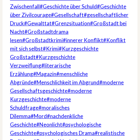
Zwischenfall
#
Geschichte über Schuld
#
Geschichte
über Zivilcourage
#
Gesellschaft
#
gesellschaftlicher
Druck
#
Gewalttat
#
Grenzsituation
#
Großstadt bei
Nacht
#
Großstadtdrama
lesen
#
Großstadtkrimi
#
innerer Konflikt
#
Konflikt
mit sich selbst
#
Krimi
#
Kurzgeschichte
Großstadt
#
Kurzgeschichte
Verzweiflung
#
literarische
Erzählung
#
Magazin
#
menschliche
Abgründe
#
Menschlichkeit im Abgrund
#
moderne
Gesellschaftsgeschichte
#
moderne
Kurzgeschichte
#
moderne
Schuldfrage
#
moralisches
Dilemma
#
Mord
#
nachdenkliche
Geschichte
#
Neonlicht
#
psychologische
Geschichte
#
psychologisches Drama
#
realistische