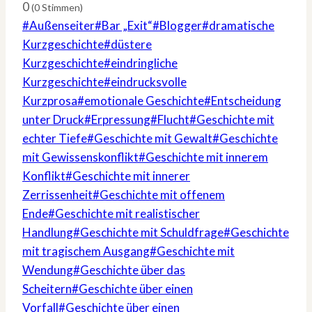
0
(
0
Stimmen)
Schlagworte:
#
Außenseiter
#
Bar „Exit“
#
Blogger
#
dramatische
Kurzgeschichte
#
düstere
Kurzgeschichte
#
eindringliche
Kurzgeschichte
#
eindrucksvolle
Kurzprosa
#
emotionale Geschichte
#
Entscheidung
unter Druck
#
Erpressung
#
Flucht
#
Geschichte mit
echter Tiefe
#
Geschichte mit Gewalt
#
Geschichte
mit Gewissenskonflikt
#
Geschichte mit innerem
Konflikt
#
Geschichte mit innerer
Zerrissenheit
#
Geschichte mit offenem
Ende
#
Geschichte mit realistischer
Handlung
#
Geschichte mit Schuldfrage
#
Geschichte
mit tragischem Ausgang
#
Geschichte mit
Wendung
#
Geschichte über das
Scheitern
#
Geschichte über einen
Vorfall
#
Geschichte über einen