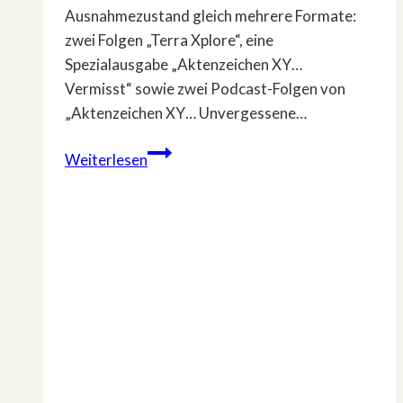
Ausnahmezustand gleich mehrere Formate:
zwei Folgen „Terra Xplore“, eine
Spezialausgabe „Aktenzeichen XY…
Vermisst“ sowie zwei Podcast-Folgen von
„Aktenzeichen XY… Unvergessene…
Spurlos
Weiterlesen
verschwunden
–
ZDF
startet
True-
Crime-
Offensive
zu
Vermisstenfällen