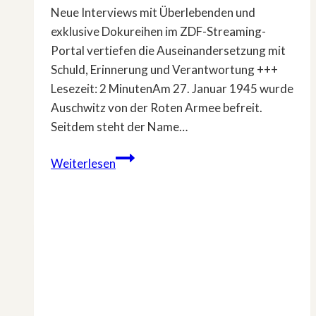
Neue Interviews mit Überlebenden und
exklusive Dokureihen im ZDF-Streaming-
Portal vertiefen die Auseinandersetzung mit
Schuld, Erinnerung und Verantwortung +++
Lesezeit: 2 MinutenAm 27. Januar 1945 wurde
Auschwitz von der Roten Armee befreit.
Seitdem steht der Name…
Angebote
Weiterlesen
des
ZDF
rund
um
den
Holocaust-
Gedenktag
2026