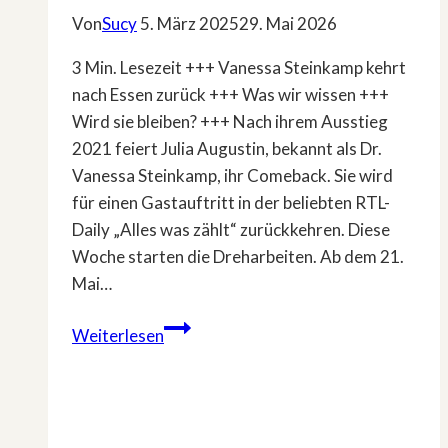
Von
Sucy
5. März 2025
29. Mai 2026
3 Min. Lesezeit +++ Vanessa Steinkamp kehrt
nach Essen zurück +++ Was wir wissen +++
Wird sie bleiben? +++ Nach ihrem Ausstieg
2021 feiert Julia Augustin, bekannt als Dr.
Vanessa Steinkamp, ihr Comeback. Sie wird
für einen Gastauftritt in der beliebten RTL-
Daily „Alles was zählt“ zurückkehren. Diese
Woche starten die Dreharbeiten. Ab dem 21.
Mai…
Umjubelter
Weiterlesen
Gastauftritt
bei
»Alles
was