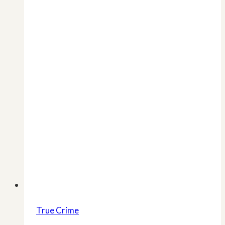
zählt«
True Crime