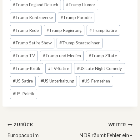
#
Trump England Besuch
#
Trump Humor
#
Trump Kontroverse
#
Trump Parodie
#
Trump Rede
#
Trump Regierung
#
Trump Satire
#
Trump Satire Show
#
Trump Staatsdinner
#
Trump TV
#
Trump und Medien
#
Trump Zitate
#
Trump-Kritik
#
TV-Satire
#
US Late Night Comedy
#
US Satire
#
US Unterhaltung
#
US-Fernsehen
#
US-Politik
Beitragsnavigation
ZURÜCK
WEITER
Europacup im
NDR räumt Fehler ein –