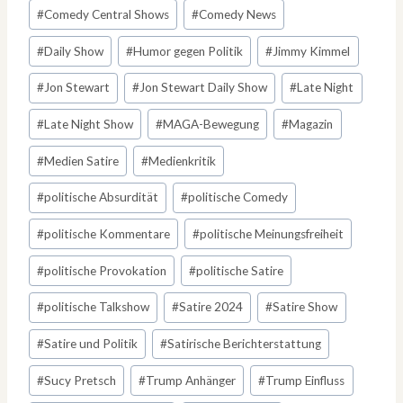
#
Comedy Central Shows
#
Comedy News
#
Daily Show
#
Humor gegen Politik
#
Jimmy Kimmel
#
Jon Stewart
#
Jon Stewart Daily Show
#
Late Night
#
Late Night Show
#
MAGA-Bewegung
#
Magazin
#
Medien Satire
#
Medienkritik
#
politische Absurdität
#
politische Comedy
#
politische Kommentare
#
politische Meinungsfreiheit
#
politische Provokation
#
politische Satire
#
politische Talkshow
#
Satire 2024
#
Satire Show
#
Satire und Politik
#
Satirische Berichterstattung
#
Sucy Pretsch
#
Trump Anhänger
#
Trump Einfluss