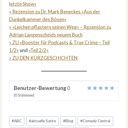
letzte Show«
» Rezension zu Dr. Mark Beneckes »Aus der
Dunkelkammer des Bösen«
» »Leichen pflastern seinen Weg« – Rezension zu
Adrian Langenscheids neuem Buch
» ZU »Booster für Podcasts & True Crime – Teil
1/2«
und
»Teil 2/2«
» ZU DEN KURZGESCHICHTEN
Benutzer-Bewertung
0
(
0
Stimmen)
Schlagworte:
#
ABC
#
aktuelle Satire
#
Blog
#
Comedy Central