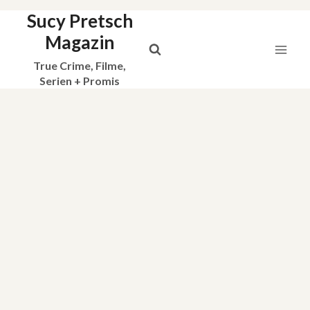
Sucy Pretsch
Zum
Inhalt
Magazin
springen
True Crime, Filme,
Serien + Promis