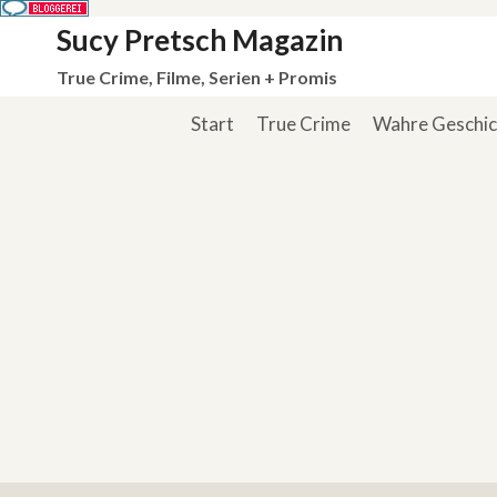
Zum
Sucy Pretsch Magazin
Inhalt
True Crime, Filme, Serien + Promis
springen
Start
True Crime
Wahre Geschi