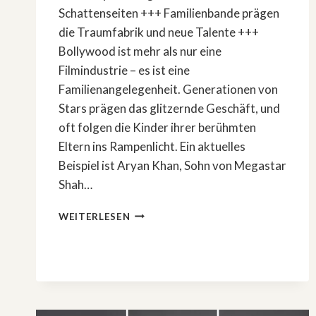
Schattenseiten +++ Familienbande prägen
die Traumfabrik und neue Talente +++
Bollywood ist mehr als nur eine
Filmindustrie – es ist eine
Familienangelegenheit. Generationen von
Stars prägen das glitzernde Geschäft, und
oft folgen die Kinder ihrer berühmten
Eltern ins Rampenlicht. Ein aktuelles
Beispiel ist Aryan Khan, Sohn von Megastar
Shah…
ARYAN
WEITERLESEN
KHAN
DEBÜTIERT
AUF
NETFLIX –
BOLLYWOOD
ZWISCHEN
GLAMOUR