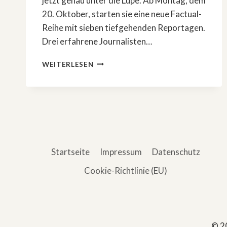
jetzt genau unter die Lupe. Ab Montag, dem
20. Oktober, starten sie eine neue Factual-
Reihe mit sieben tiefgehenden Reportagen.
Drei erfahrene Journalisten…
PROSIEBEN
WEITERLESEN
UND
JOYN
STARTEN
NEUE
FACTUAL-
REIHE
MIT
JENKE
Startseite
Impressum
Datenschutz
VON
WILMSDORFF,
Cookie-Richtlinie (EU)
LINDA
ZERVAKIS
UND
THILO
MISCHKE
© 2