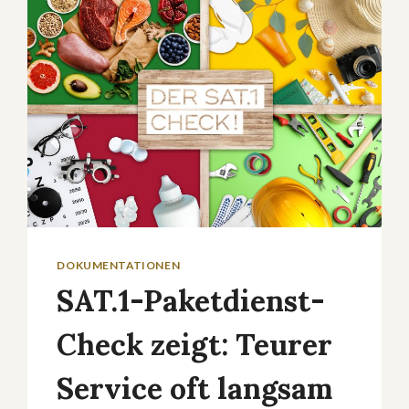
GRAUSAME
GESCHICHTE
IM
FOKUS
DER
NEUEN
NETFLIX-
SERIE
DOKUMENTATIONEN
SAT.1-Paketdienst-
Check zeigt: Teurer
Service oft langsam