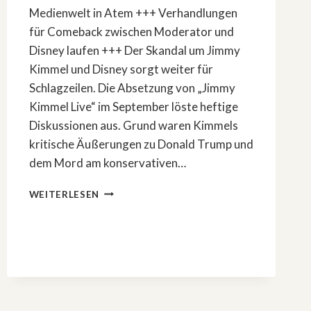
Medienwelt in Atem +++ Verhandlungen
für Comeback zwischen Moderator und
Disney laufen +++ Der Skandal um Jimmy
Kimmel und Disney sorgt weiter für
Schlagzeilen. Die Absetzung von „Jimmy
Kimmel Live“ im September löste heftige
Diskussionen aus. Grund waren Kimmels
kritische Äußerungen zu Donald Trump und
dem Mord am konservativen…
JIMMY
WEITERLESEN
KIMMEL
UND
DISNEY
VERHANDELN
ÜBER
RÜCKKEHR
NACH
KONTROVERSER