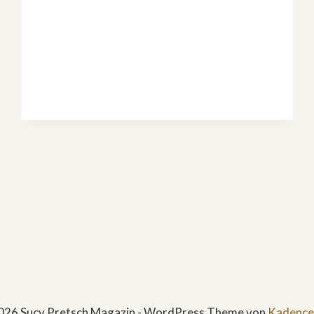
ZEIGT:
TEURER
SERVICE
OFT
LANGSAM
UND
UNZUVERLÄSSIG
026 Sucy Pretsch Magazin - WordPress Theme von
Kadenc