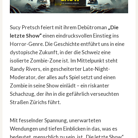
Sucy Pretsch feiert mit ihrem Debütroman
„Die
letzte Show“
einen eindrucksvollen Einstieg ins
Horror-Genre. Die Geschichte entführt uns in eine
dystopische Zukunft, in der die Schweiz eine
isolierte Zombie-Zone ist. Im Mittelpunkt steht
Randy Rivers, ein gescheiterter Late-Night-
Moderator, der alles aufs Spiel setzt und einen
Zombie in seine Show einlädt – ein riskanter
Schachzug, der ihn in die gefährlich verseuchten
Straßen Zürichs führt.
Mit fesselnder Spannung, unerwarteten
Wendungen und tiefen Einblicken in das, was es
bedeutet, menschlich zu sein, ist „Die letzte Show“