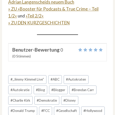
Adrian Langenscheids neuem Buch
» ZU »Booster für Podcasts & True Crime – Teil
1/2«
und
»Teil 2/2«
» ZU DEN KURZGESCHICHTEN
Benutzer-Bewertung
0
(
0
Stimmen)
Schlagworte:
#
„Jimmy Kimmel Live“
#
ABC
#
Autokraten
#
Autokratie
#
Blog
#
Blogger
#
Brendan Carr
#
Charlie Kirk
#
Demokratie
#
Disney
#
Donald Trump
#
FCC
#
Gesellschaft
#
Hollywood