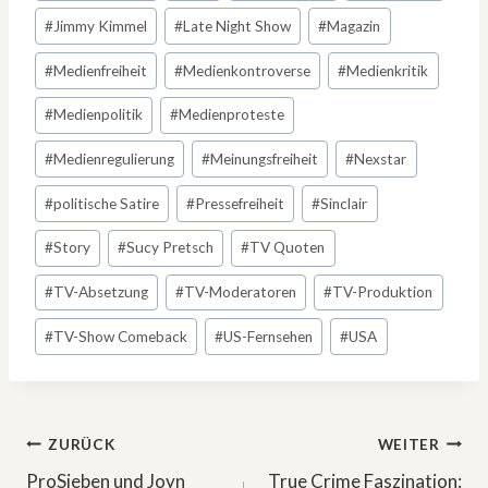
#
Jimmy Kimmel
#
Late Night Show
#
Magazin
#
Medienfreiheit
#
Medienkontroverse
#
Medienkritik
#
Medienpolitik
#
Medienproteste
#
Medienregulierung
#
Meinungsfreiheit
#
Nexstar
#
politische Satire
#
Pressefreiheit
#
Sinclair
#
Story
#
Sucy Pretsch
#
TV Quoten
#
TV-Absetzung
#
TV-Moderatoren
#
TV-Produktion
#
TV-Show Comeback
#
US-Fernsehen
#
USA
Beitragsnavigation
ZURÜCK
WEITER
ProSieben und Joyn
True Crime Faszination: