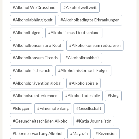
#
Alkohol Weißrussland
#
Alkohol weltweit
#
Alkoholabhängigkeit
#
Alkoholbedingte Erkrankungen
#
Alkoholfolgen
#
Alkoholismus Deutschland
#
Alkoholkonsum pro Kopf
#
Alkoholkonsum reduzieren
#
Alkoholkonsum Trends
#
Alkoholkrankheit
#
Alkoholmissbrauch
#
Alkoholmissbrauch Folgen
#
Alkoholprävention global
#
Alkoholspirale
#
Alkoholsucht erkennen
#
Alkoholtodesfälle
#
Blog
#
Blogger
#
Filmempfehlung
#
Gesellschaft
#
Gesundheitsschäden Alkohol
#
Katja Journalistin
#
Lebenserwartung Alkohol
#
Magazin
#
Rezension