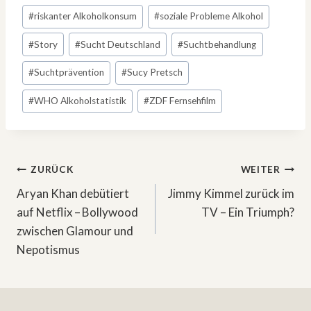
#
riskanter Alkoholkonsum
#
soziale Probleme Alkohol
#
Story
#
Sucht Deutschland
#
Suchtbehandlung
#
Suchtprävention
#
Sucy Pretsch
#
WHO Alkoholstatistik
#
ZDF Fernsehfilm
Beitragsnavigation
ZURÜCK
WEITER
Aryan Khan debütiert
Jimmy Kimmel zurück im
auf Netflix – Bollywood
TV – Ein Triumph?
zwischen Glamour und
Nepotismus