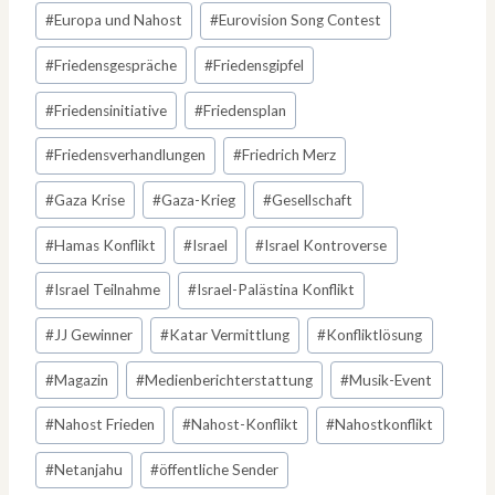
#
Europa und Nahost
#
Eurovision Song Contest
#
Friedensgespräche
#
Friedensgipfel
#
Friedensinitiative
#
Friedensplan
#
Friedensverhandlungen
#
Friedrich Merz
#
Gaza Krise
#
Gaza-Krieg
#
Gesellschaft
#
Hamas Konflikt
#
Israel
#
Israel Kontroverse
#
Israel Teilnahme
#
Israel-Palästina Konflikt
#
JJ Gewinner
#
Katar Vermittlung
#
Konfliktlösung
#
Magazin
#
Medienberichterstattung
#
Musik-Event
#
Nahost Frieden
#
Nahost-Konflikt
#
Nahostkonflikt
#
Netanjahu
#
öffentliche Sender