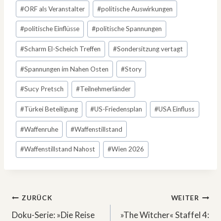
#
ORF als Veranstalter
#
politische Auswirkungen
#
politische Einflüsse
#
politische Spannungen
#
Scharm El-Scheich Treffen
#
Sondersitzung vertagt
#
Spannungen im Nahen Osten
#
Story
#
Sucy Pretsch
#
Teilnehmerländer
#
Türkei Beteiligung
#
US-Friedensplan
#
USA Einfluss
#
Waffenruhe
#
Waffenstillstand
#
Waffenstillstand Nahost
#
Wien 2026
Beitragsnavigation
ZURÜCK
WEITER
Doku-Serie: »Die Reise
»The Witcher« Staffel 4: