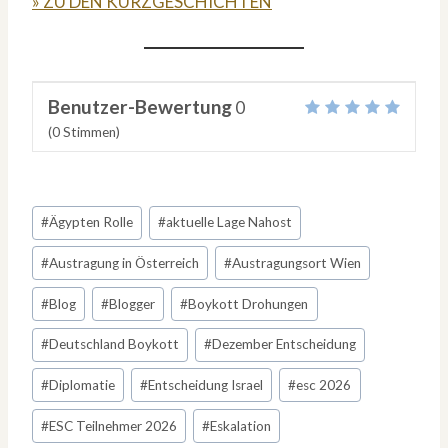
» ZU DEN KURZGESCHICHTEN
Benutzer-Bewertung
0
(
0
Stimmen)
Schlagworte:
#
Ägypten Rolle
#
aktuelle Lage Nahost
#
Austragung in Österreich
#
Austragungsort Wien
#
Blog
#
Blogger
#
Boykott Drohungen
#
Deutschland Boykott
#
Dezember Entscheidung
#
Diplomatie
#
Entscheidung Israel
#
esc 2026
#
ESC Teilnehmer 2026
#
Eskalation