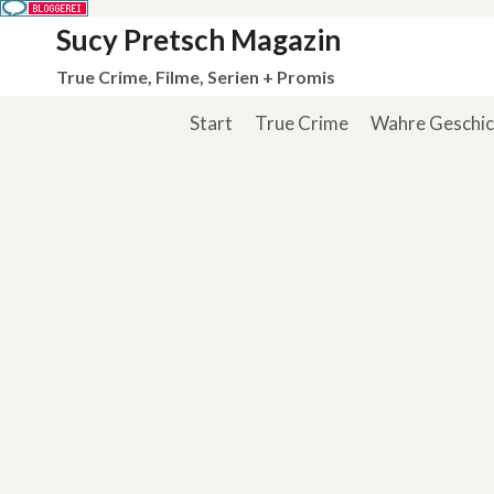
Zum
Sucy Pretsch Magazin
Inhalt
True Crime, Filme, Serien + Promis
springen
Start
True Crime
Wahre Geschi