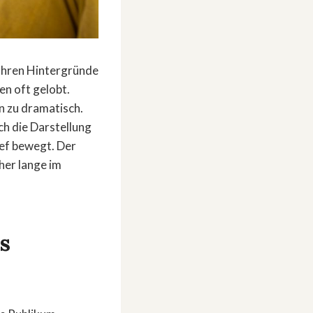
wahren Hintergründe
n oft gelobt.
hn zu dramatisch.
ch die Darstellung
ief bewegt. Der
cher lange im
s