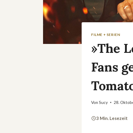
FILME + SERIEN
»The L
Fans g
Tomat
Von
Sucy
28. Oktob
3 Min. Lesezeit