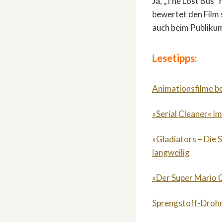
Ja, „The Lost Bus“ 
bewertet den Film 
auch beim Publiku
Lesetipps:
Animationsfilme b
»Serial Cleaner« im
»Gladiators – Die 
langweilig
»Der Super Mario G
Sprengstoff-Drohn