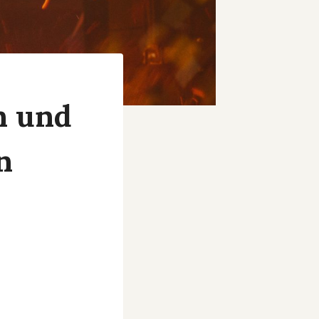
n und
n