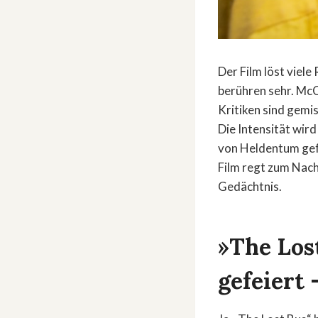
Der Film löst viel
berühren sehr. McC
Kritiken sind gemis
Die Intensität wir
von Heldentum gefä
Film regt zum Nachd
Gedächtnis.
»The Los
gefeiert