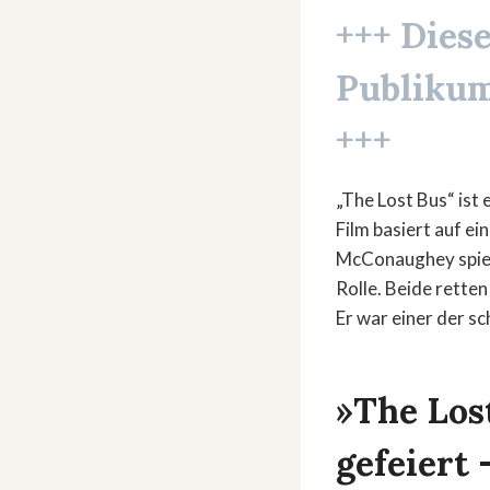
+++
Diese
Publiku
+++
„The Lost Bus“ ist
Film basiert auf e
McConaughey spielt 
Rolle. Beide rette
Er war einer der s
»The Los
gefeiert