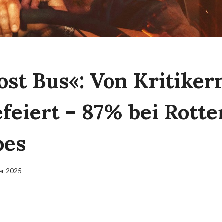
ost Bus«: Von Kritiker
efeiert – 87% bei Rotte
oes
er 2025