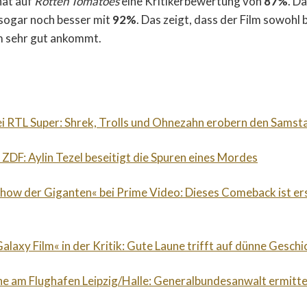
hat auf
Rotten Tomatoes
eine Kritikerbewertung von
87%
. D
sogar noch besser mit
92%
. Das zeigt, dass der Film sowohl b
m sehr gut ankommt.
ei RTL Super: Shrek, Trolls und Ohnezahn erobern den Sams
 ZDF: Aylin Tezel beseitigt die Spuren eines Mordes
Show der Giganten« bei Prime Video: Dieses Comeback ist er
alaxy Film« in der Kritik: Gute Laune trifft auf dünne Geschi
e am Flughafen Leipzig/Halle: Generalbundesanwalt ermitte