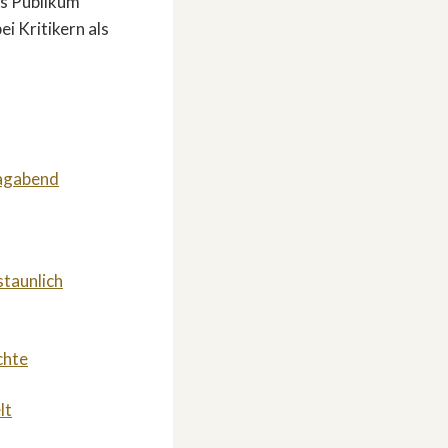
as Publikum
ei Kritikern als
tagabend
staunlich
chte
lt