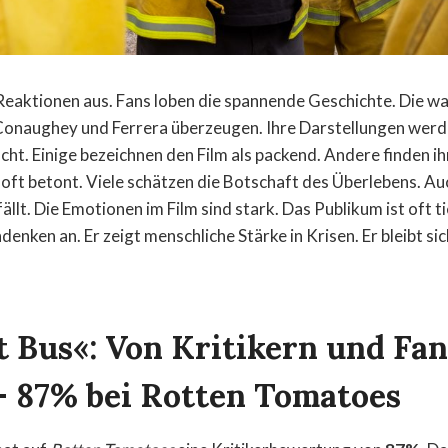
e Reaktionen aus. Fans loben die spannende Geschichte. Die 
onaughey und Ferrera überzeugen. Ihre Darstellungen werde
cht. Einige bezeichnen den Film als packend. Andere finden i
d oft betont. Viele schätzen die Botschaft des Überlebens. Au
llt. Die Emotionen im Film sind stark. Das Publikum ist oft t
enken an. Er zeigt menschliche Stärke in Krisen. Er bleibt si
t Bus«: Von Kritikern und Fan
 – 87% bei Rotten Tomatoes