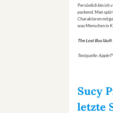
Persönlich bin ich 
packend. Man spürt
Charakteren mitgefi
was Menschen in Kr
The Lost Bus läuft
Textquelle: AppleT
Sucy P
letzte