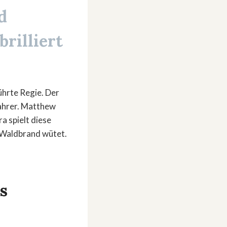
d
rilliert
ührte Regie. Der
fahrer. Matthew
a spielt diese
r Waldbrand wütet.
s