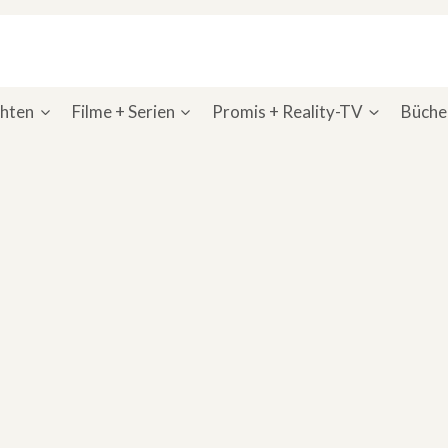
chten
Filme + Serien
Promis + Reality-TV
Bücher