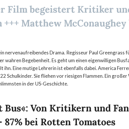
r Film begeistert Kritiker un
m
+++ Matthew McConaughey b
 ein nervenaufreibendes Drama. Regisseur Paul Greengrass f
iner wahren Begebenheit. Es geht um einen eigenwilligen Bus
ihn. Eine mutige Lehrerin ist ebenfalls dabei. America Ferrer
n 22 Schulkinder. Sie fliehen vor riesigen Flammen. Ein große
chlimmsten in der US-Geschichte.
t Bus«: Von Kritikern und Fan
 – 87% bei Rotten Tomatoes