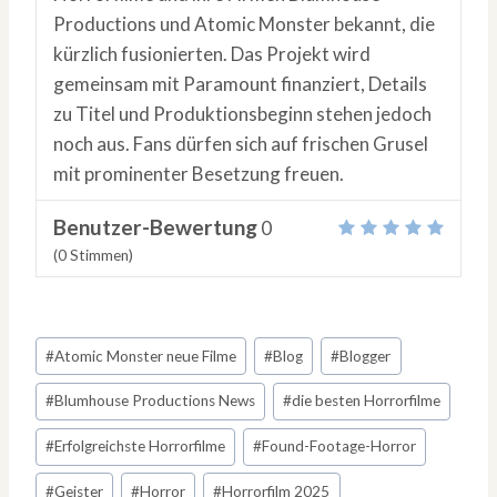
Productions und Atomic Monster bekannt, die
kürzlich fusionierten. Das Projekt wird
gemeinsam mit Paramount finanziert, Details
zu Titel und Produktionsbeginn stehen jedoch
noch aus. Fans dürfen sich auf frischen Grusel
mit prominenter Besetzung freuen.
Benutzer-Bewertung
0
(
0
Stimmen)
Schlagworte:
#
Atomic Monster neue Filme
#
Blog
#
Blogger
#
Blumhouse Productions News
#
die besten Horrorfilme
#
Erfolgreichste Horrorfilme
#
Found-Footage-Horror
#
Geister
#
Horror
#
Horrorfilm 2025