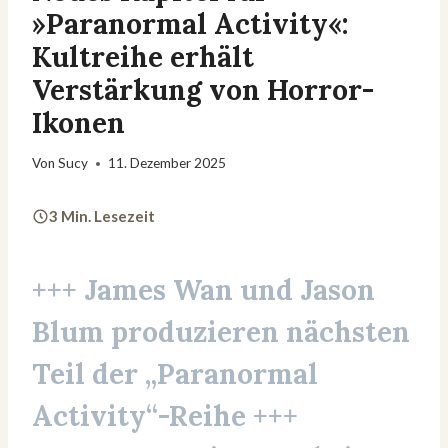
»Paranormal Activity«:
Kultreihe erhält
Verstärkung von Horror-
Ikonen
Von
Sucy
11. Dezember 2025
3 Min. Lesezeit
+++ James Wan und Jason
Blum produzieren nächsten
Teil der „Paranormal
Activity“-Reihe +++