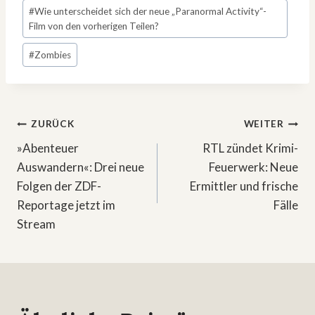
#
Wie unterscheidet sich der neue „Paranormal Activity“-
Film von den vorherigen Teilen?
#
Zombies
Beitragsnavigation
ZURÜCK
WEITER
»Abenteuer
RTL zündet Krimi-
Auswandern«: Drei neue
Feuerwerk: Neue
Folgen der ZDF-
Ermittler und frische
Reportage jetzt im
Fälle
Stream