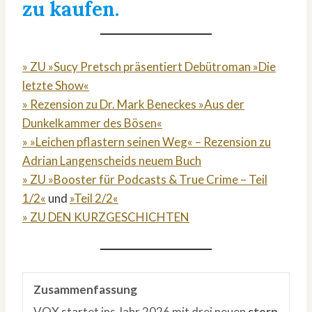
zu kaufen.
» ZU »Sucy Pretsch präsentiert Debütroman »Die
letzte Show«
» Rezension zu Dr. Mark Beneckes »Aus der
Dunkelkammer des Bösen«
» »Leichen pflastern seinen Weg« – Rezension zu
Adrian Langenscheids neuem Buch
» ZU »Booster für Podcasts & True Crime – Teil
1/2«
und
»Teil 2/2«
» ZU DEN KURZGESCHICHTEN
Zusammenfassung
VOX startet ins Jahr 2026 mit drei neuen
stern