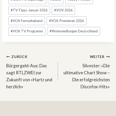
#
TV-Tipps Januar 2026
#
VOX 2026
#
VOX Fernsehabend
#
VOX Premieren 2026
#
VOX TV Programm
#
Wohnsiedlungen Deutschland
Beitragsnavigation
ZURÜCK
WEITER
Bürgergeld-Aus: Das
Silvester: »Die
sagt RTLZWEI zur
ultimative Chart Show –
Zukunft von »Hartz und
Die erfolgreichsten
herzlich«
Discofox-Hits«