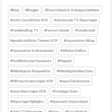
Schlagworte:
#
Blog
#
Blogger
#
Deutschland im Schnäppchenfieber
#
echte Geschichten VOX
#
emotionale TV-Reportagen
#
Familienalltag TV
#
Fernost Handel
#
Gesellschaft
#
gesellschaftliche Themen VOX
#
Hausmeister Alltag
#
Hausmeister im Brennpunkt
#
Inflation Einfluss
#
Konfliktlösung Hauswarte
#
Magazin
#
Mehrlinge im Rampenlicht
#
Mehrlingsfamilien Doku
#
Mittwochsreportagen VOX
#
neue Dokuformate
#
neue Reportagen VOX
#
Preisjäger Doku
#
Reportage Highlights
#
Sparmarkt Deutschland
#
stern TV Reportage
#
Story
#
Sucy Pretsch