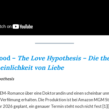
wood –
The Love Hypothesis – Die th
inlichkeit von Liebe
othesis
EM‑Romance über eine Doktorandin und einen scheinbar un
 Verfilmung erhalten. Die Produktion ist bei Amazon MGM St
ür 2026 geplant, ein genauer Termin steht noch nicht fest [1][