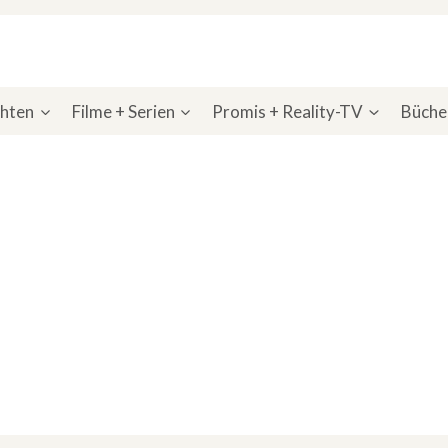
chten
Filme + Serien
Promis + Reality-TV
Bücher