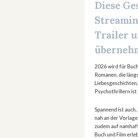
Diese Ge
Streaming
Trailer 
überneh
2026 wird für Buch
Romanen, die läng
Liebesgeschichten,
Psychothrillern ist
Spannend ist auch,
nah an der Vorlage
zudem auf namhaft
Buch und Film erleb