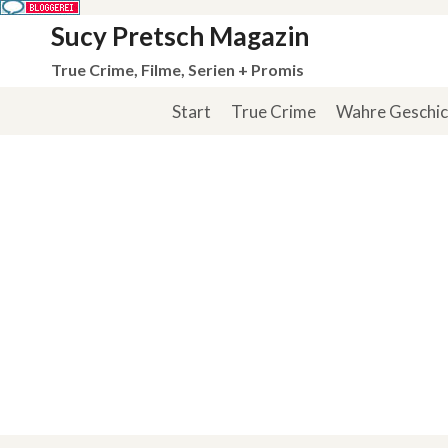
Zum
Sucy Pretsch Magazin
Inhalt
True Crime, Filme, Serien + Promis
springen
Start
True Crime
Wahre Geschi