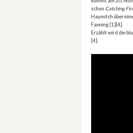
kommt am 20. Novem
schon
Catching Fir
Haymitch übernimmt
Fanning [1][4].
Erzählt wird die bl
[4].