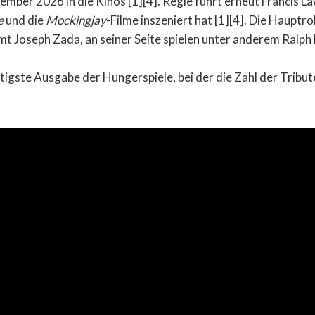
ber 2026 in die Kinos [1][4]. Regie führt erneut Francis L
e
und die
Mockingjay
-Filme inszeniert hat [1][4]. Die Hauptro
 Joseph Zada, an seiner Seite spielen unter anderem Ralph 
utigste Ausgabe der Hungerspiele, bei der die Zahl der Tribu