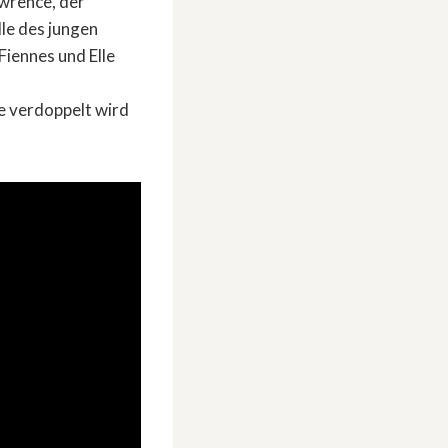
awrence, der
lle des jungen
Fiennes und Elle
te verdoppelt wird