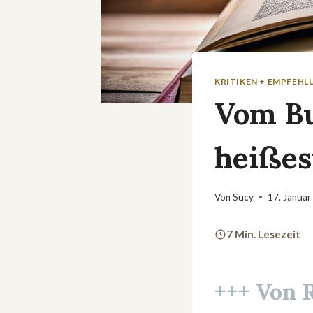
KRITIKEN + EMPFEH
Vom Bu
heißes
Von
Sucy
17. Januar
7 Min. Lesezeit
+++ Von 