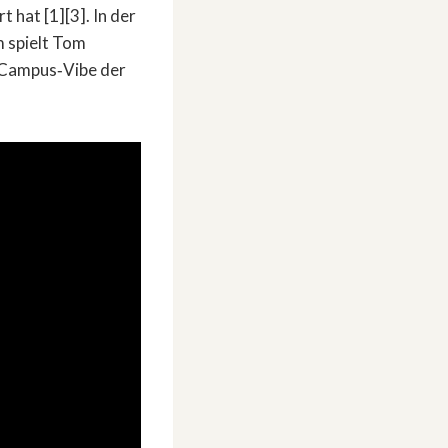
 hat [1][3]. In der
m spielt Tom
n Campus‑Vibe der