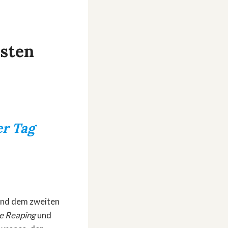
esten
er Tag
und dem zweiten
e Reaping
und