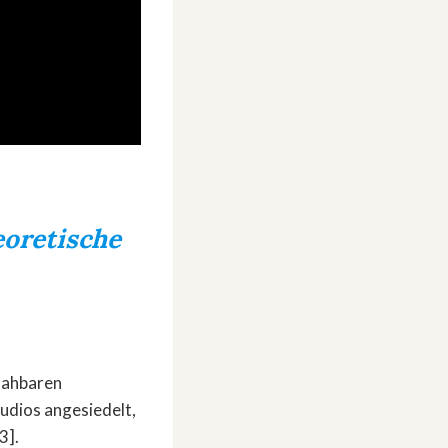
eoretische
nahbaren
udios angesiedelt,
3].