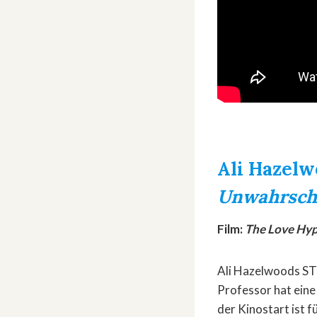
Ali Hazel
Unwahrsche
Film:
The Love Hyp
Ali Hazelwoods ST
Professor hat eine
der Kinostart ist f