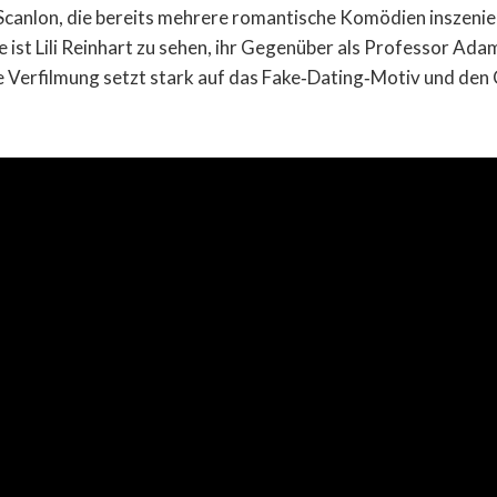
Scanlon, die bereits mehrere romantische Komödien inszeniert
e ist Lili Reinhart zu sehen, ihr Gegenüber als Professor Ada
e Verfilmung setzt stark auf das Fake‑Dating‑Motiv und de