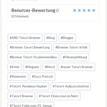
Benutzer-Bewertung
0
(
0
Stimmen)
Schlagworte:
#
ARD Tatort Bremen
#
Blog
#
Blogger
#
Bremen Tatort Bewertung
#
Bremen Tatort Kritik
#
Bremer Tatort Studentenmilieu
#
Filmempfehlung
#
Krimi
#
Magazin
#
Mord
#
neuer Tatort Bremen
#
Rezension
#
Sucy Pretsch
#
Tatort Annalena Höpken
#
Tatort Aufputschmittel
#
Tatort Bremen
#
Tatort Diskussion im Netz
#
Tatort Folge vom 25. Januar