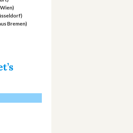
 Wien)
Düsseldorf)
 aus Bremen)
t’s