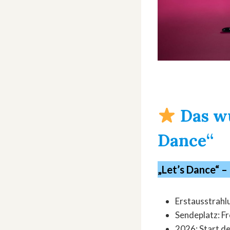
Das wu
Dance“
„Let’s Dance“ –
Erstausstrahl
Sendeplatz: F
2026: Start de