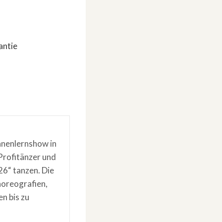
antie
nnenlernshow in
 Profitänzer und
26“ tanzen. Die
horeografien,
n bis zu