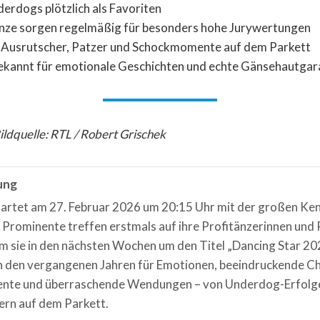
erdogs plötzlich als Favoriten
ze sorgen regelmäßig für besonders hohe Jurywertungen
 Ausrutscher, Patzer und Schockmomente auf dem Parkett
bekannt für emotionale Geschichten und echte Gänsehautgar
Bildquelle: RTL / Robert Grischek
ung
artet am 27. Februar 2026 um 20:15 Uhr mit der großen Ke
l. Prominente treffen erstmals auf ihre Profitänzerinnen und
m sie in den nächsten Wochen um den Titel „Dancing Star 20
in den vergangenen Jahren für Emotionen, beeindruckende C
te und überraschende Wendungen – von Underdog-Erfolge
ern auf dem Parkett.