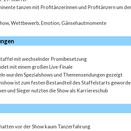
inente tanzen mit Profitänzerinnen und Profitänzern um den
show, Wettbewerb, Emotion, Gänsehautmomente
ungen
 Staffel mit wechselnder Promibesetzung
ndet mit einem großen Live-Finale
ffeln wurden Spezialshows und Themensendungen gezeigt
nshow ist zum festen Bestandteil des Staffelstarts geword
nen und Sieger nutzten die Show als Karriereschub
 hatten vor der Show kaum Tanzerfahrung