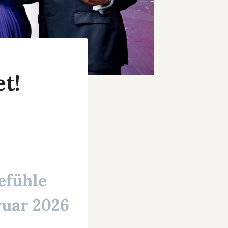
et!
efühle
ruar 2026