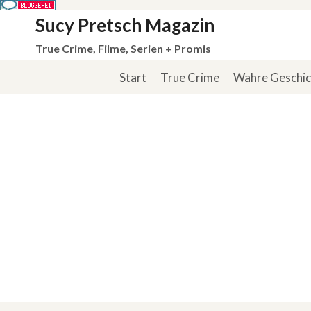
Zum
Sucy Pretsch Magazin
Inhalt
True Crime, Filme, Serien + Promis
springen
Start
True Crime
Wahre Geschi