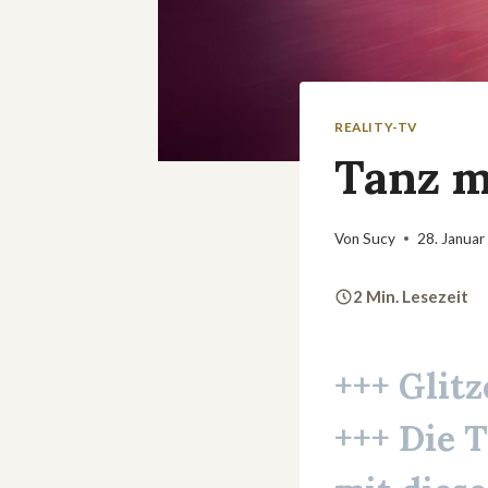
REALITY-TV
Tanz mi
Von
Sucy
28. Januar
2 Min. Lesezeit
+++ Glit
+++ Die 