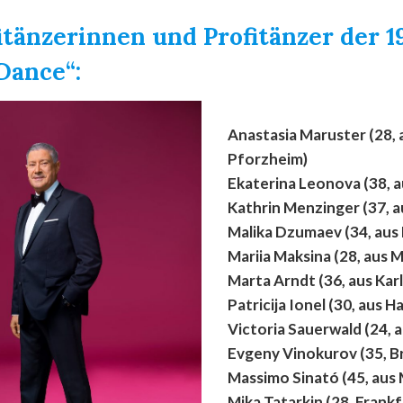
itänzerinnen und Profitänzer der 19
 Dance“:
Anastasia Maruster (28, 
Pforzheim)
Ekaterina Leonova (38, 
Kathrin Menzinger (37, 
Malika Dzumaev (34, au
Mariia Maksina (28, aus M
Marta Arndt (36, aus Kar
Patricija Ionel (30, aus 
Victoria Sauerwald (24, 
Evgeny Vinokurov (35, 
Massimo Sinató (45, aus
Mika Tatarkin (28, Frank