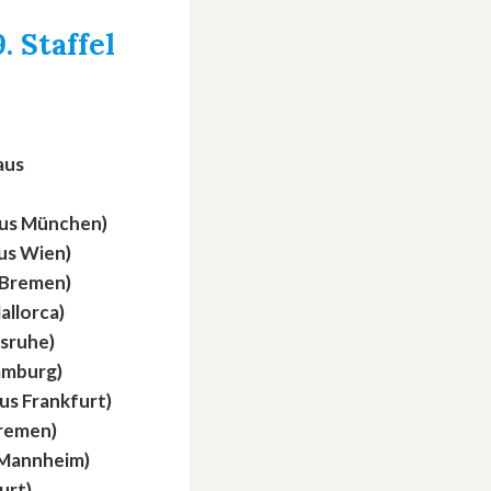
. Staffel
aus
aus München)
aus Wien)
s Bremen)
allorca)
lsruhe)
Hamburg)
aus Frankfurt)
Bremen)
 Mannheim)
furt)