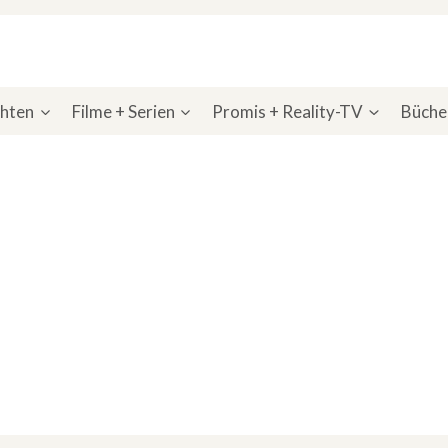
chten
Filme + Serien
Promis + Reality-TV
Bücher