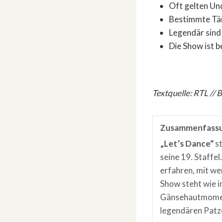
Oft gelten Und
Bestimmte Tän
Legendär sind
Die Show ist 
Textquelle: RTL // 
Zusammenfass
„Let’s Dance“
st
seine 19. Staffe
erfahren, mit we
Show steht wie 
Gänsehautmomen
legendären Patz