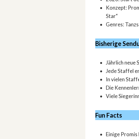
Konzept: Prom
Star“
Genres: Tanz
Bisherige Send
Jährlich neue
Jede Staffel e
In vielen Sta
Die Kennenler
Viele Siegerin
Fun Facts
Einige Promis