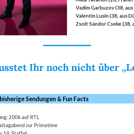
Vadim Garbuzov (38, aus
Valentin Lusin (38, aus 
Zsolt Sándor Cseke (38,
sstet Ihr noch nicht über „Le
 bisherige Sendungen & Fun Facts
ung: 2006 auf RTL
reitagabend zur Primetime
r 19. Staffel