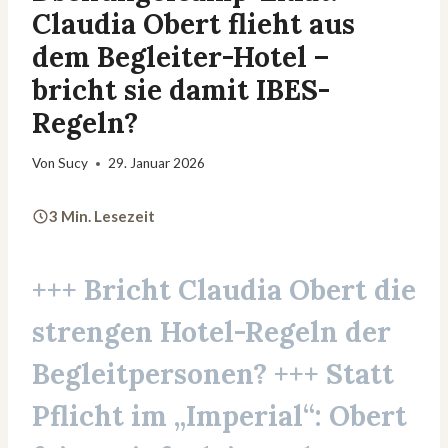
Claudia Obert flieht aus
dem Begleiter-Hotel –
bricht sie damit IBES-
Regeln?
Von
Sucy
29. Januar 2026
3 Min. Lesezeit
+++ Bricht
Claudia Obert
die
strengen Hotel-Regeln der
Begleitpersonen? +++ Statt
Pflicht im „Imperial“: Obert