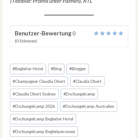
(Titelbild: Promis unter Palmen), RTL
Benutzer-Bewertung
0
(
0
Stimmen)
Schlagworte:
#
Begleiter Hotel
#
Blog
#
Blogger
#
Champagner Claudia Obert
#
Claudia Obert
#
Claudia Obert Sydney
#
Dschungelcamp
#
Dschungelcamp 2026
#
Dschungelcamp Australien
#
Dschungelcamp Begleiter Hotel
#
Dschungelcamp Begleitpersonen