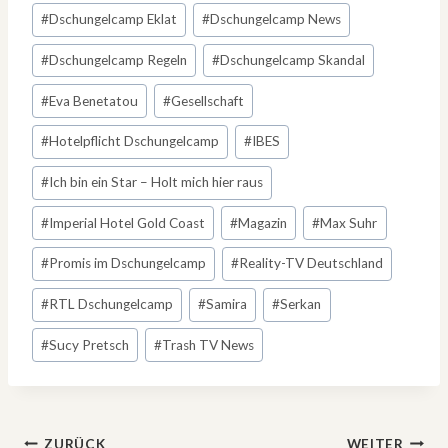
#
Dschungelcamp Eklat
#
Dschungelcamp News
#
Dschungelcamp Regeln
#
Dschungelcamp Skandal
#
Eva Benetatou
#
Gesellschaft
#
Hotelpflicht Dschungelcamp
#
IBES
#
Ich bin ein Star – Holt mich hier raus
#
Imperial Hotel Gold Coast
#
Magazin
#
Max Suhr
#
Promis im Dschungelcamp
#
Reality-TV Deutschland
#
RTL Dschungelcamp
#
Samira
#
Serkan
#
Sucy Pretsch
#
Trash TV News
ZURÜCK
WEITER