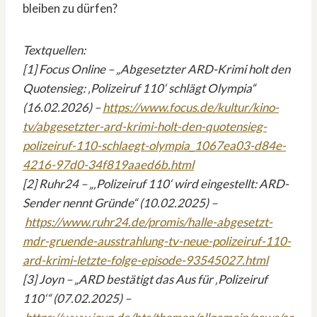
bleiben zu dürfen?
Textquellen:
[1] Focus Online – „Abgesetzter ARD-Krimi holt den
Quotensieg: ‚Polizeiruf 110‘ schlägt Olympia“
(16.02.2026) –
https://www.focus.de/kultur/kino-
tv/abgesetzter-ard-krimi-holt-den-quotensieg-
polizeiruf-110-schlaegt-olympia_1067ea03-d84e-
4216-97d0-34f819aaed6b.html
[2] Ruhr24 – „‚Polizeiruf 110‘ wird eingestellt: ARD-
Sender nennt Gründe“ (10.02.2025) –
https://www.ruhr24.de/promis/halle-abgesetzt-
mdr-gruende-ausstrahlung-tv-neue-polizeiruf-110-
ard-krimi-letzte-folge-episode-93545027.html
[3] Joyn – „ARD bestätigt das Aus für ‚Polizeiruf
110‘“ (07.02.2025) –