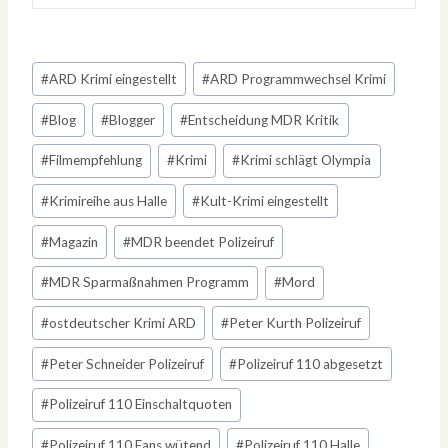
Schlagworte:
#
ARD Krimi eingestellt
#
ARD Programmwechsel Krimi
#
Blog
#
Blogger
#
Entscheidung MDR Kritik
#
Filmempfehlung
#
Krimi
#
Krimi schlägt Olympia
#
Krimireihe aus Halle
#
Kult-Krimi eingestellt
#
Magazin
#
MDR beendet Polizeiruf
#
MDR Sparmaßnahmen Programm
#
Mord
#
ostdeutscher Krimi ARD
#
Peter Kurth Polizeiruf
#
Peter Schneider Polizeiruf
#
Polizeiruf 110 abgesetzt
#
Polizeiruf 110 Einschaltquoten
#
Polizeiruf 110 Fans wütend
#
Polizeiruf 110 Halle