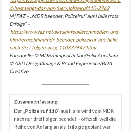
https://www.joyn.de/bts/themen/allgemein/news/ar
d-bestaetigt-das-aus-fuer-polizeiruf110-2962
[4] FAZ – „MDR beendet ‚Polizeiruf‘ aus Halle trotz
Erfolgs“ –
https://www.faz.net/aktuell/feuilleton/medien-und-
film/fernsehfilm/mdr-beendet-polizeiruf-aus-halle-
nach-drei-folgen-accg-110837647.html
Fotoquelle: © MDR/filmpool fiction/Felix Abraham,
© ARD Design/Image & Brand Experience/BDA
Creative
Zusammenfassung
Der „
Polizeiruf
110
“ aus Halle wird vom MDR
nach nur drei Folgen beendet – offiziell, weil die
Reihe von Anfang an als Trilogie geplant war