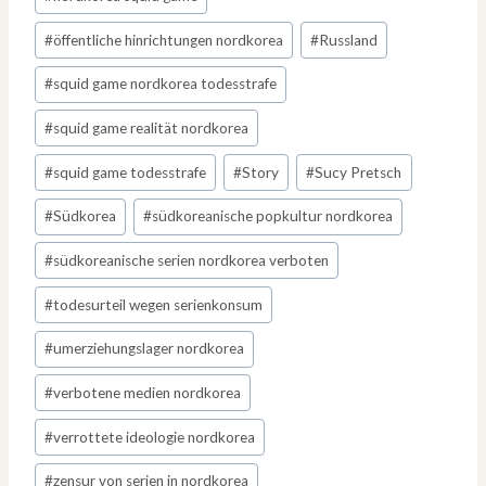
#
öffentliche hinrichtungen nordkorea
#
Russland
#
squid game nordkorea todesstrafe
#
squid game realität nordkorea
#
squid game todesstrafe
#
Story
#
Sucy Pretsch
#
Südkorea
#
südkoreanische popkultur nordkorea
#
südkoreanische serien nordkorea verboten
#
todesurteil wegen serienkonsum
#
umerziehungslager nordkorea
#
verbotene medien nordkorea
#
verrottete ideologie nordkorea
#
zensur von serien in nordkorea