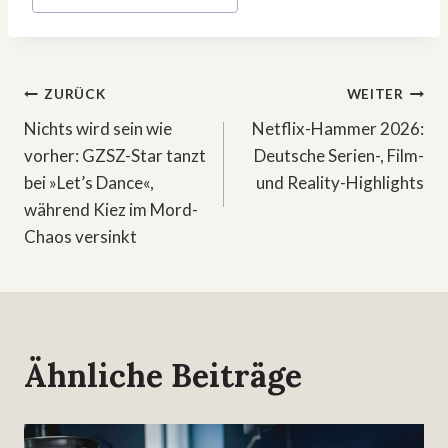
Beitragsnavigation
ZURÜCK
WEITER
Nichts wird sein wie
Netflix-Hammer 2026:
vorher: GZSZ-Star tanzt
Deutsche Serien-, Film-
bei »Let’s Dance«,
und Reality-Highlights
während Kiez im Mord-
Chaos versinkt
Ähnliche Beiträge