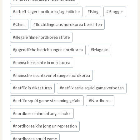
#
arbeitslager nordkorea jugendliche
#
Blog
#
Blogger
#
China
#
flüchtlinge aus nordkorea berichten
#
illegale filme nordkorea strafe
#
jugendliche hinrichtungen nordkorea
#
Magazin
#
menschenrechte in nordkorea
#
menschenrechtsverletzungen nordkorea
#
netflix in diktaturen
#
netflix serie squid game verboten
#
netflix squid game streaming gefahr
#
Nordkorea
#
nordkorea hinrichtung schüler
#
nordkorea kim jong un repression
#
nordkorea squid game