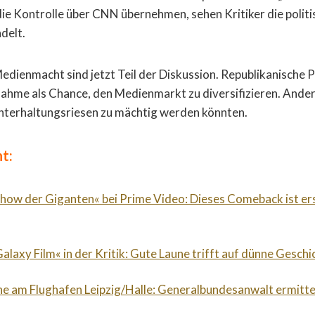
ie Kontrolle über CNN übernehmen, sehen Kritiker die politi
delt.
ienmacht sind jetzt Teil der Diskussion. Republikanische P
hme als Chance, den Medienmarkt zu diversifizieren. Ander
nterhaltungsriesen zu mächtig werden könnten.
t:
Show der Giganten« bei Prime Video: Dieses Comeback ist er
alaxy Film« in der Kritik: Gute Laune trifft auf dünne Geschi
e am Flughafen Leipzig/Halle: Generalbundesanwalt ermitte