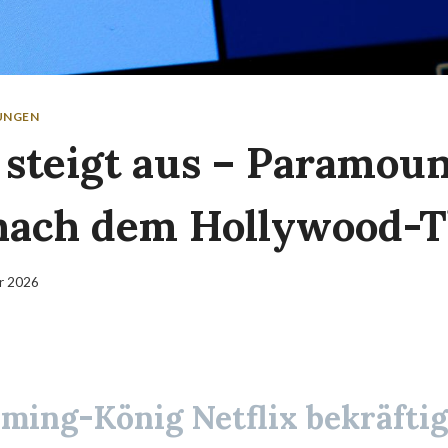
LUNGEN
x steigt aus – Paramou
 nach dem Hollywood-
ar 2026
aming-König
Netflix
bekräftig