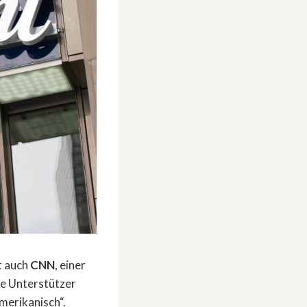
t auch
CNN
, einer
e Unterstützer
merikanisch“.