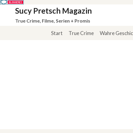
Zum
Sucy Pretsch Magazin
Inhalt
True Crime, Filme, Serien + Promis
springen
Start
True Crime
Wahre Geschi