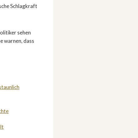
sche Schlagkraft
olitiker sehen
e warnen, dass
staunlich
chte
lt