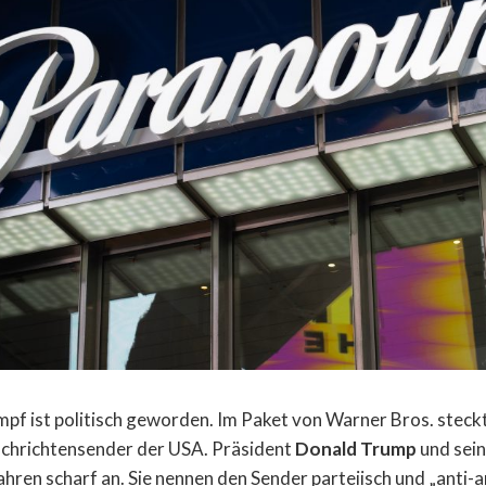
pf ist politisch geworden. Im Paket von Warner Bros. steck
achrichtensender der USA. Präsident
Donald Trump
und sein
ahren scharf an. Sie nennen den Sender parteiisch und „anti-a