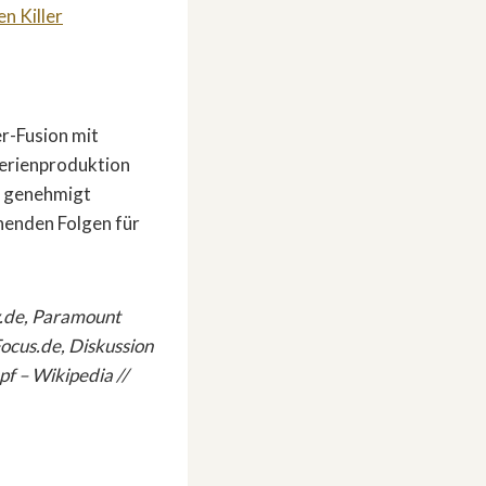
n Killer
er-Fusion mit
Serienproduktion
l genehmigt
henden Folgen für
v.de, Paramount
Focus.de, Diskussion
f – Wikipedia //