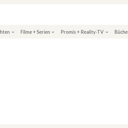
chten
Filme + Serien
Promis + Reality-TV
Bücher