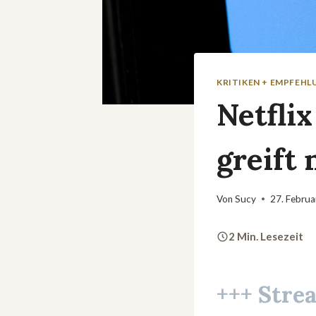
KRITIKEN + EMPFEH
Netfli
greift
Von
Sucy
27. Febru
2 Min. Lesezeit
+++ Stre