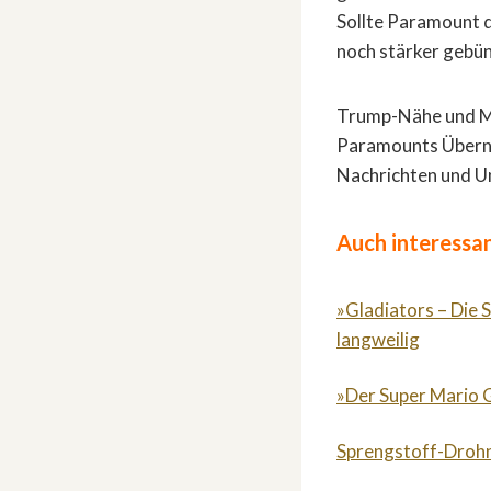
Sollte Paramount d
noch stärker gebün
Trump-Nähe und Med
Paramounts Überna
Nachrichten und U
Auch interessan
»Gladiators – Die 
langweilig
»Der Super Mario G
Sprengstoff-Drohn