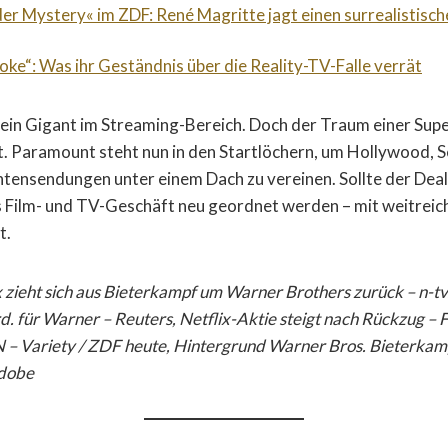
der Mystery« im ZDF: René Magritte jagt einen surrealistische
roke“: Was ihr Geständnis über die Reality-TV-Falle verrät
r ein Gigant im Streaming-Bereich. Doch der Traum einer Sup
t. Paramount steht nun in den Startlöchern, um Hollywood, 
tensendungen unter einem Dach zu vereinen. Sollte der Dea
 Film- und TV-Geschäft neu geordnet werden – mit weitreic
t.
ix zieht sich aus Bieterkampf um Warner Brothers zurück – n-t
. für Warner – Reuters, Netflix-Aktie steigt nach Rückzug – 
 Variety / ZDF heute, Hintergrund Warner Bros. Bieterkamp
Adobe