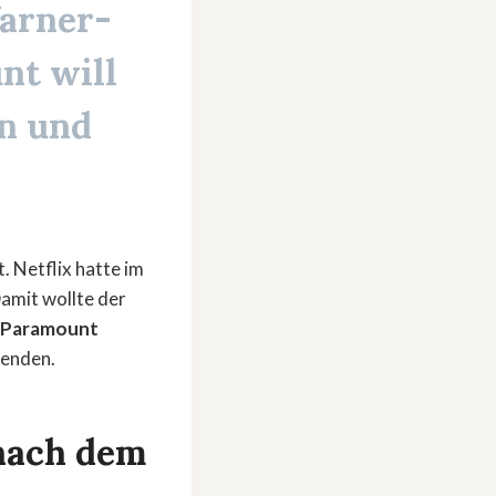
arner-
nt
will
en und
 Netflix hatte im
amit wollte der
Paramount
wenden.
 nach dem