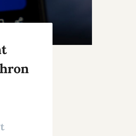
nt
Thron
t