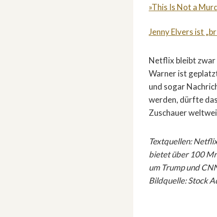
»This Is Not a Mur
Jenny Elvers ist „b
Netflix bleibt zwa
Warner ist geplatz
und sogar Nachrich
werden, dürfte das
Zuschauer weltwei
Textquellen: Netfl
bietet über 100 Mrd
um Trump und CNN –
Bildquelle: Stock 