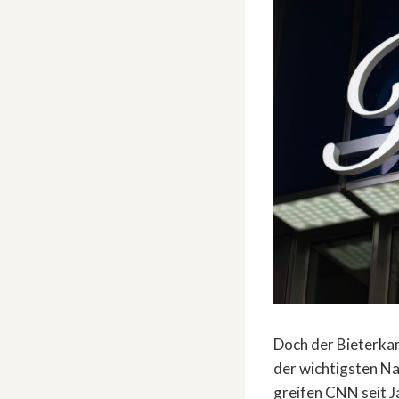
Doch der Bieterkam
der wichtigsten N
greifen CNN seit J