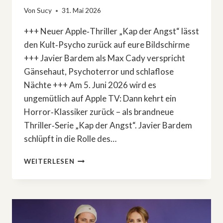
Von
Sucy
31. Mai 2026
+++ Neuer Apple‑Thriller „Kap der Angst“ lässt
den Kult‑Psycho zurück auf eure Bildschirme
+++ Javier Bardem als Max Cady verspricht
Gänsehaut, Psychoterror und schlaflose
Nächte +++ Am 5. Juni 2026 wird es
ungemütlich auf Apple TV: Dann kehrt ein
Horror‑Klassiker zurück – als brandneue
Thriller‑Serie „Kap der Angst“. Javier Bardem
schlüpft in die Rolle des…
»KAP
WEITERLESEN
DER
ANGST«
BEI
APPLE
TV+:
DIESER