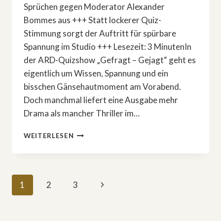
Sprüchen gegen Moderator Alexander
Bommes aus +++ Statt lockerer Quiz-
Stimmung sorgt der Auftritt für spürbare
Spannung im Studio +++ Lesezeit: 3 MinutenIn
der ARD-Quizshow „Gefragt – Gejagt“ geht es
eigentlich um Wissen, Spannung und ein
bisschen Gänsehautmoment am Vorabend.
Doch manchmal liefert eine Ausgabe mehr
Drama als mancher Thriller im…
»GEFRAGT
WEITERLESEN
–
GEJAGT«-
EKLAT:
RENTNER
Seitennavigation
Nächste
1
2
3
LEGT
SICH
Seite
LIVE
MIT