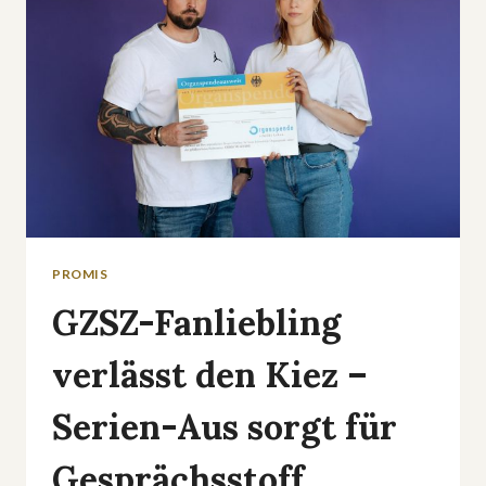
SERIENKILLER
SORGT
FÜR
NEUE
ALBTRÄUME
PROMIS
GZSZ-Fanliebling
verlässt den Kiez –
Serien-Aus sorgt für
Gesprächsstoff