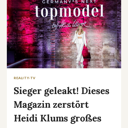
SERIEN-
AUS
SORGT
FÜR
GESPRÄCHSSTOFF
REALITY-TV
Sieger geleakt! Dieses
Magazin zerstört
Heidi Klums großes