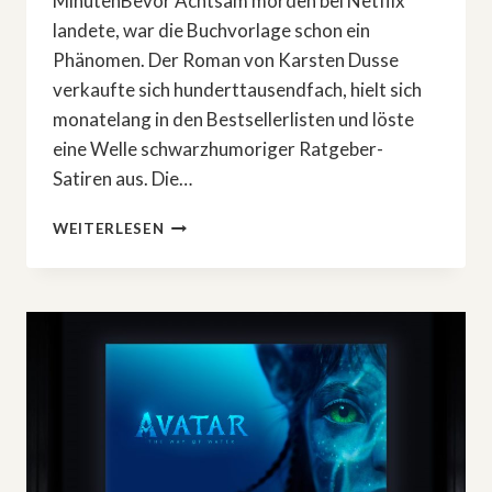
MinutenBevor Achtsam morden bei Netflix
landete, war die Buchvorlage schon ein
Phänomen. Der Roman von Karsten Dusse
verkaufte sich hunderttausendfach, hielt sich
monatelang in den Bestsellerlisten und löste
eine Welle schwarzhumoriger Ratgeber-
Satiren aus. Die…
NETFLIX-
WEITERLESEN
HIT »ACHTSAM
MORDEN«:
WIE
DER
BESTSELLER
JETZT
ALS
CRIME-
COMEDY-
SERIE
DURCHSTARTET