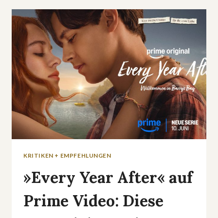
MAGAZIN
ZERSTÖRT
HEIDI
KLUMS
GROSSES G
NTM-F
INALE
KRITIKEN + EMPFEHLUNGEN
»Every Year After« auf
Prime Video: Diese