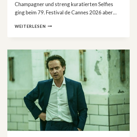
Champagner und streng kuratierten Selfies
ging beim 79. Festival de Cannes 2026 aber…
CANNES
WEITERLESEN
2026:
GEHEIME
KÜSSE,
FASHION-
PANNEN
–
UND
ÜBERRASCHUNGS-
SIEG
FÜR
»FJORD«