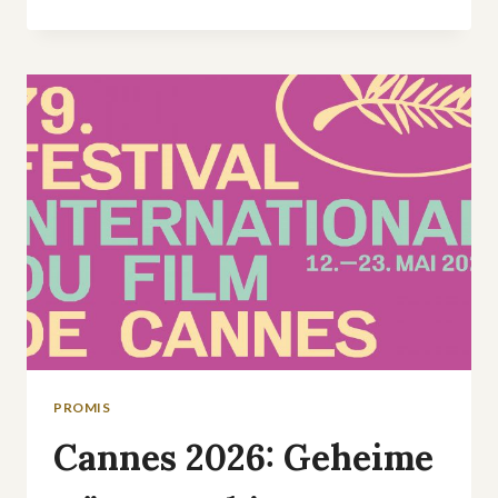
YEAR
AFTER«
AUF
PRIME
VIDEO:
DIESE
NEUE
LIEBESSERIE
BRICHT
HERZEN
PROMIS
Cannes 2026: Geheime