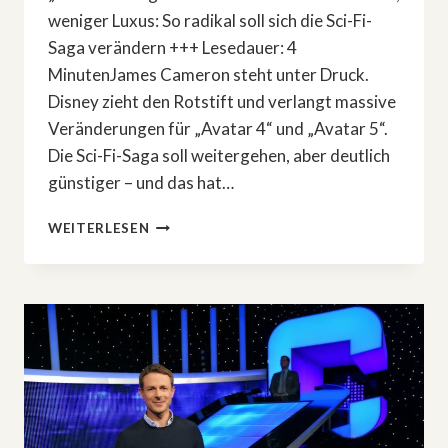
weniger Luxus: So radikal soll sich die Sci-Fi-
Saga verändern +++ Lesedauer: 4
MinutenJames Cameron steht unter Druck.
Disney zieht den Rotstift und verlangt massive
Veränderungen für „Avatar 4“ und „Avatar 5“.
Die Sci-Fi-Saga soll weitergehen, aber deutlich
günstiger – und das hat…
DISNEY:
WEITERLESEN
JAMES
CAMERON
MUSS
»AVATAR
4«
UND
»AVATAR
5«
KRASS
UMBAUEN