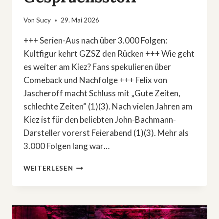
Von
Sucy
29. Mai 2026
+++ Serien-Aus nach über 3.000 Folgen:
Kultfigur kehrt GZSZ den Rücken +++ Wie geht
es weiter am Kiez? Fans spekulieren über
Comeback und Nachfolge +++ Felix von
Jascheroff macht Schluss mit „Gute Zeiten,
schlechte Zeiten“ (1)(3). Nach vielen Jahren am
Kiez ist für den beliebten John-Bachmann-
Darsteller vorerst Feierabend (1)(3). Mehr als
3.000 Folgen lang war…
GZSZ-
WEITERLESEN
FANLIEBLING
VERLÄSST
DEN
KIEZ
–