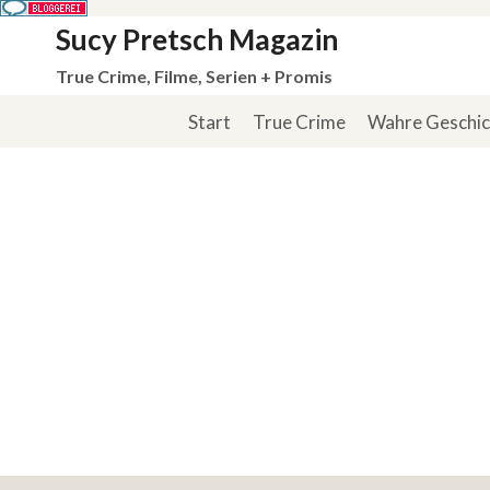
Zum
Sucy Pretsch Magazin
Inhalt
True Crime, Filme, Serien + Promis
springen
Start
True Crime
Wahre Geschi