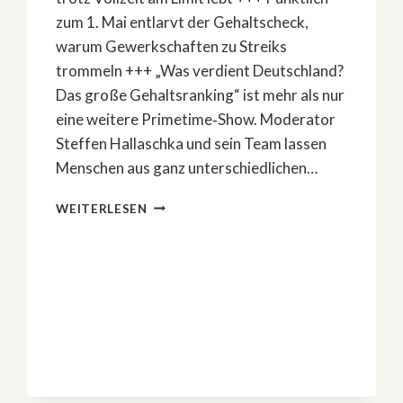
zum 1. Mai entlarvt der Gehaltscheck,
warum Gewerkschaften zu Streiks
trommeln +++ „Was verdient Deutschland?
Das große Gehaltsranking“ ist mehr als nur
eine weitere Primetime‑Show. Moderator
Steffen Hallaschka und sein Team lassen
Menschen aus ganz unterschiedlichen…
GEHALTSBEICHTEN
WEITERLESEN
BEI
RTL:
VERDIENT
DIE
DOMINA
MEHR
ALS
DER
PFARRER?