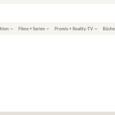
chten
Filme + Serien
Promis + Reality-TV
Bücher