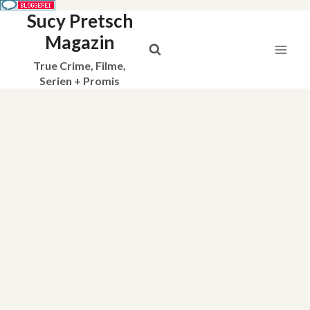
Sucy Pretsch
Zum
Inhalt
Magazin
springen
True Crime, Filme,
Serien + Promis