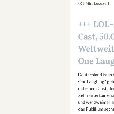
5 Min. Lesezeit
+++ LOL-
Cast, 50
Weltweit
One Laug
Deutschland kann o
One Laughing“ geht
mit einem Cast, der
Zehn Entertainer 
und wer zweimal la
das Publikum sech