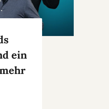
ds
nd ein
 mehr