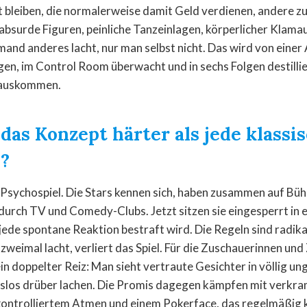
 bleiben, die normalerweise damit Geld verdienen, andere z
absurde Figuren, peinliche Tanzeinlagen, körperlicher Klamauk
emand anderes lacht, nur man selbst nicht. Das wird von eine
n, im Control Room überwacht und in sechs Folgen destillier
 auskommen.
das Konzept härter als jede klassi
?
n Psychospiel. Die Stars kennen sich, haben zusammen auf Bü
 durch TV und Comedy-Clubs. Jetzt sitzen sie eingesperrt in e
jede spontane Reaktion bestraft wird. Die Regeln sind radikal
 zweimal lacht, verliert das Spiel. Für die Zuschauerinnen un
in doppelter Reiz: Man sieht vertraute Gesichter in völlig 
los drüber lachen. Die Promis dagegen kämpfen mit verkr
kontrolliertem Atmen und einem Pokerface, das regelmäßig 