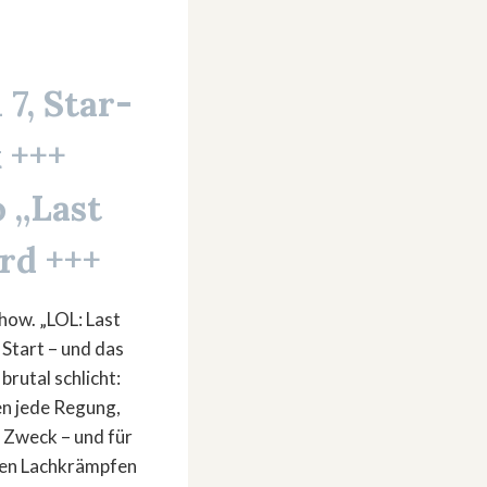
l 7, Star-
 +++
 „Last
rd +++
how. „LOL: Last
 Start – und das
brutal schlicht:
n jede Regung,
n Zweck – und für
ten Lachkrämpfen