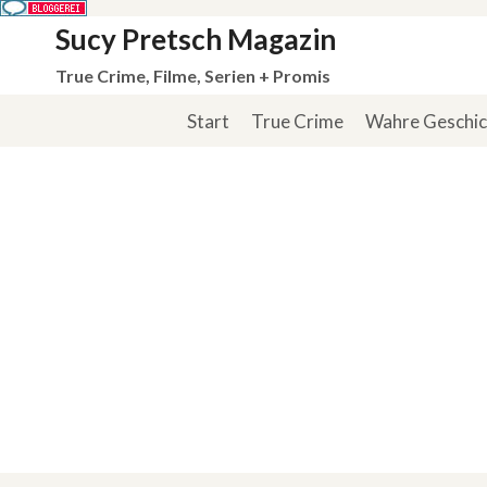
Zum
Sucy Pretsch Magazin
Inhalt
True Crime, Filme, Serien + Promis
springen
Start
True Crime
Wahre Geschi