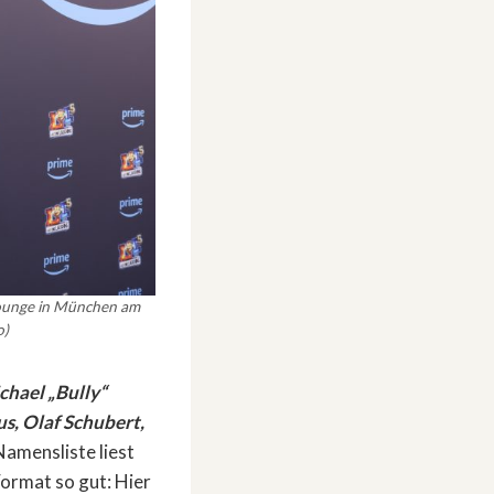
 Lounge in München am
o)
chael „Bully“
s, Olaf Schubert,
amensliste liest
Format so gut: Hier