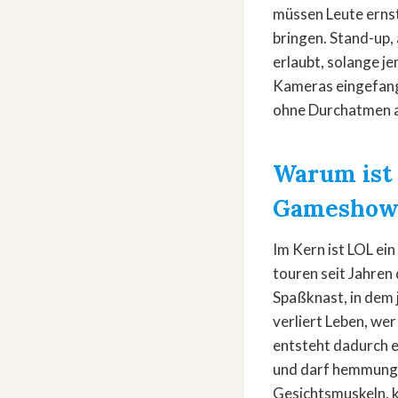
müssen Leute ernst
bringen. Stand-up, 
erlaubt, solange j
Kameras eingefange
ohne Durchatmen
Warum ist 
Gameshow
Im Kern ist LOL ei
touren seit Jahren
Spaßknast, in dem 
verliert Leben, wer
entsteht dadurch e
und darf hemmungs
Gesichtsmuskeln, 