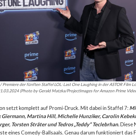
 / Premiere der fünften Staffel LOL: Last One Laughing in der ASTOR Film
1.03.2024 (Photo by Gerald Matzka/ProjectImages for Amazon Prime Vide
on setzt komplett auf Promi-Druck. Mit dabei in Staffel 7:
Mi
 Giermann, Martina Hill, Michelle Hunziker, Carolin Kebeku
ger, Torsten Sträter und Tedros „Teddy“ Teclebrhan.
Diese N
liste eines Comedy-Ballsaals. Genau darum funktioniert das 