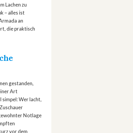
um Lachen zu
 – alles ist
r Armada an
t, die praktisch
sche
hnen gestanden,
iner Art
 simpel: Wer lacht,
d Zuschauer
ungewohnter Notlage
ampften
kurz vor dem