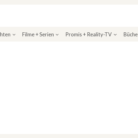
chten
Filme + Serien
Promis + Reality-TV
Bücher