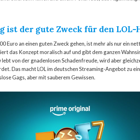
g ist der gute Zweck für den LOL-
0 Euro an einen guten Zweck gehen, ist mehr als nur ein nett
ert das Konzept moralisch auf und gibt dem ganzen Wahnsin
lebt von der gnadenlosen Schadenfreude, wird aber gleichze
rdet. Das macht LOL im deutschen Streaming-Angebot zu ein
slose Gags, aber mit sauberem Gewissen.